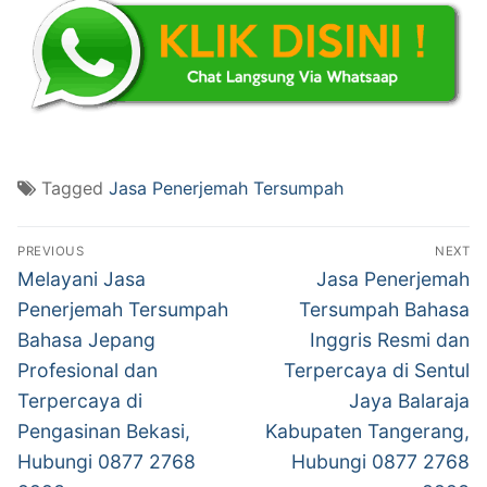
Tagged
Jasa Penerjemah Tersumpah
Post
PREVIOUS
NEXT
navigation
Previous
Next
Melayani Jasa
Jasa Penerjemah
post:
post:
Penerjemah Tersumpah
Tersumpah Bahasa
Bahasa Jepang
Inggris Resmi dan
Profesional dan
Terpercaya di Sentul
Terpercaya di
Jaya Balaraja
Pengasinan Bekasi,
Kabupaten Tangerang,
Hubungi 0877 2768
Hubungi 0877 2768