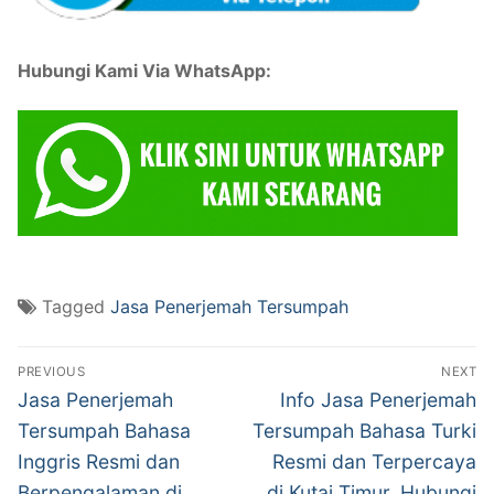
Hubungi Kami Via WhatsApp:
Tagged
Jasa Penerjemah Tersumpah
Post
PREVIOUS
NEXT
navigation
Previous
Next
Jasa Penerjemah
Info Jasa Penerjemah
post:
post:
Tersumpah Bahasa
Tersumpah Bahasa Turki
Inggris Resmi dan
Resmi dan Terpercaya
Berpengalaman di
di Kutai Timur, Hubungi