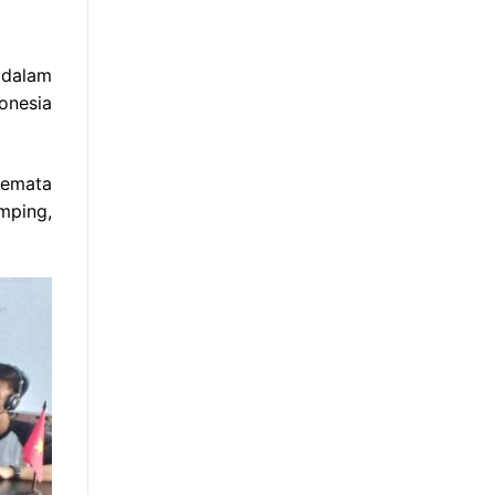
 dalam
onesia
kemata
mping,