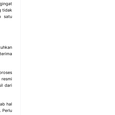
gingat
 tidak
h satu
tuhkan
terima
proses
 resmi
l dari
ab hal
 Perlu