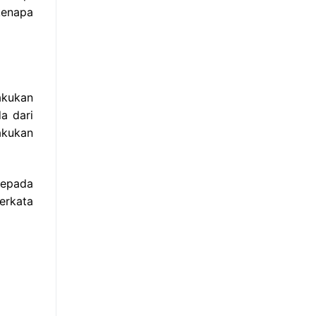
kenapa
akukan
a dari
akukan
kepada
erkata