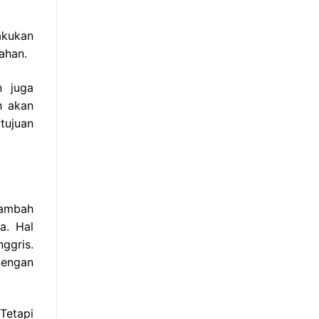
akukan
ahan.
n juga
h akan
tujuan
tambah
ya.
Hal
ggris.
dengan
Tetapi