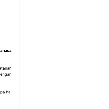
Bahasa
atanan
dengan
pa hal