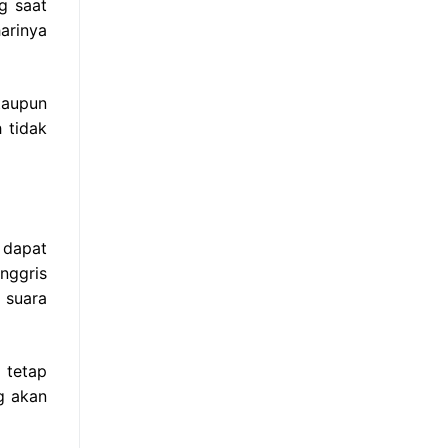
g saat
arinya
taupun
 tidak
 dapat
nggris
 suara
 tetap
g akan