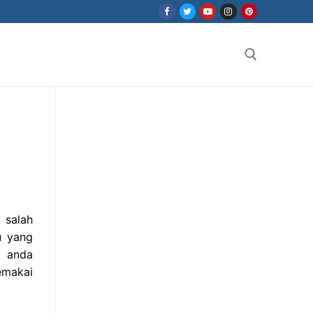
Search for:
 salah
u yang
a anda
emakai