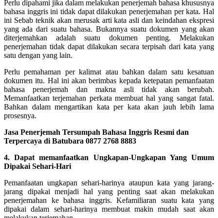
Perlu dipahami jika dalam melakukan penerjemah bahasa khususnya
bahasa inggris ini tidak dapat dilakukan penerjemahan per kata. Hal
ini Sebab teknik akan merusak arti kata asli dan keindahan ekspresi
yang ada dari suatu bahasa.
Bukannya suatu dokumen yang akan
diterjemahkan adalah suatu dokumen penting. Melakukan
penerjemahan tidak dapat dilakukan secara terpisah dari kata yang
satu dengan yang lain.
Perlu pemahaman per kalimat atau bahkan dalam satu kesatuan
dokumen itu. Hal ini akan berimbas kepada ketepatan pemanfaatan
bahasa penerjemah dan makna asli tidak akan berubah.
Memanfaatkan terjemahan perkata membuat hal yang sangat fatal.
Bahkan dalam mengartikan kata per kata akan jauh lebih lama
prosesnya.
Jasa Penerjemah Tersumpah Bahasa Inggris Resmi dan
Terpercaya di Batubara 0877 2768 8883
4. Dapat memanfaatkan Ungkapan-Ungkapan Yang Umum
Dipakai Sehari-Hari
Pemanfaatan ungkapan sehari-harinya ataupun kata yang jarang-
jarang dipakai menjadi hal yang penting saat akan melakukan
penerjemahan ke bahasa inggris. Kefamiliaran suatu kata yang
dipakai dalam sehari-harinya membuat makin mudah saat akan
melakukan terjemahan.