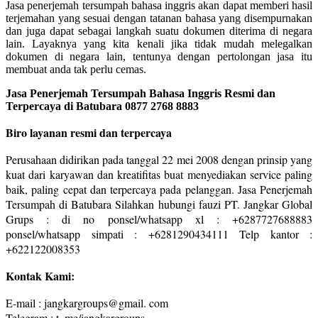
Jasa penerjemah tersumpah bahasa inggris akan dapat memberi hasil
terjemahan yang sesuai dengan tatanan bahasa yang disempurnakan
dan juga dapat sebagai langkah suatu dokumen diterima di negara
lain. Layaknya yang kita kenali jika tidak mudah melegalkan
dokumen di negara lain, tentunya dengan pertolongan jasa itu
membuat anda tak perlu cemas.
Jasa Penerjemah Tersumpah Bahasa Inggris Resmi dan
Terpercaya di Batubara 0877 2768 8883
Biro layanan resmi dan terpercaya
Perusahaan didirikan pada tanggal 22 mei 2008 dengan prinsip yang
kuat dari karyawan dan kreatifitas buat menyediakan service paling
baik, paling cepat dan terpercaya pada pelanggan. Jasa Penerjemah
Tersumpah di Batubara Silahkan hubungi fauzi PT. Jangkar Global
Grups : di no ponsel/whatsapp xl : +6287727688883
ponsel/whatsapp simpati : +6281290434111 Telp kantor :
+622122008353
Kontak Kami:
E-mail : jangkargroups@gmail. com
Telegram : t. me/jangkargroups