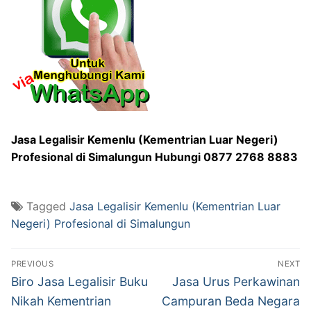
Jasa Legalisir Kemenlu (Kementrian Luar Negeri)
Profesional di Simalungun Hubungi 0877 2768 8883
Tagged
Jasa Legalisir Kemenlu (Kementrian Luar
Negeri) Profesional di Simalungun
Post
PREVIOUS
NEXT
navigation
Previous
Next
Biro Jasa Legalisir Buku
Jasa Urus Perkawinan
post:
post:
Nikah Kementrian
Campuran Beda Negara