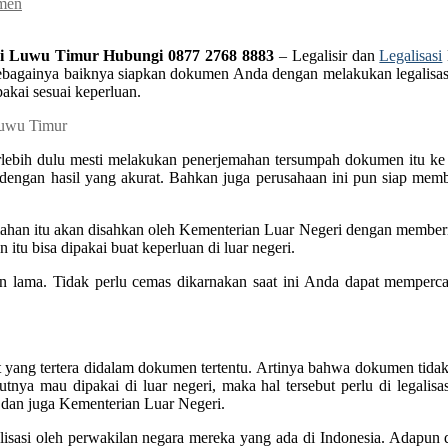
umen
 di Luwu Timur Hubungi 0877 2768 8883
– Legalisir dan
Legalisasi
sebagainya baiknya siapkan dokumen Anda dengan melakukan legalisasi
pakai sesuai keperluan.
erlebih dulu mesti melakukan penerjemahan tersumpah dokumen itu ke
engan hasil yang akurat. Bahkan juga perusahaan ini pun siap memb
mahan itu akan disahkan oleh Kementerian Luar Negeri dengan member
itu bisa dipakai buat keperluan di luar negeri.
 lama. Tidak perlu cemas dikarnakan saat ini Anda dapat memperca
at yang tertera didalam dokumen tertentu. Artinya bahwa dokumen tida
nya mau dipakai di luar negeri, maka hal tersebut perlu di legalisa
an juga Kementerian Luar Negeri.
asi oleh perwakilan negara mereka yang ada di Indonesia. Adapun dok