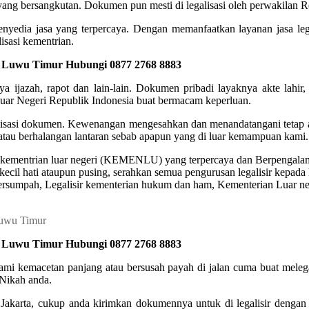
 yang bersangkutan. Dokumen pun mesti di legalisasi oleh perwakilan Re
nyedia jasa yang terpercaya. Dengan memanfaatkan layanan jasa legal
isasi kementrian.
di Luwu Timur Hubungi 0877 2768 8883
ijazah, rapot dan lain-lain. Dokumen pribadi layaknya akte lahir
r Negeri Republik Indonesia buat bermacam keperluan.
isasi dokumen. Kewenangan mengesahkan dan menandatangani tetap ad
 atau berhalangan lantaran sebab apapun yang di luar kemampuan kami.
sir kementrian luar negeri (KEMENLU) yang terpercaya dan Berpengal
erkecil hati ataupun pusing, serahkan semua pengurusan legalisir kep
sumpah, Legalisir kementerian hukum dan ham, Kementerian Luar neg
di Luwu Timur Hubungi 0877 2768 8883
alami kemacetan panjang atau bersusah payah di jalan cuma buat mele
Nikah anda.
ke Jakarta, cukup anda kirimkan dokumennya untuk di legalisir denga