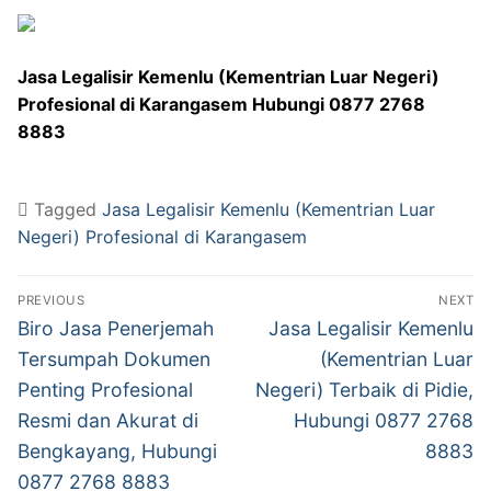
Jasa Legalisir Kemenlu (Kementrian Luar Negeri)
Profesional di Karangasem Hubungi 0877 2768
8883
Tagged
Jasa Legalisir Kemenlu (Kementrian Luar
Negeri) Profesional di Karangasem
Post
PREVIOUS
NEXT
navigation
Previous
Next
Biro Jasa Penerjemah
Jasa Legalisir Kemenlu
post:
post:
Tersumpah Dokumen
(Kementrian Luar
Penting Profesional
Negeri) Terbaik di Pidie,
Resmi dan Akurat di
Hubungi 0877 2768
Bengkayang, Hubungi
8883
0877 2768 8883