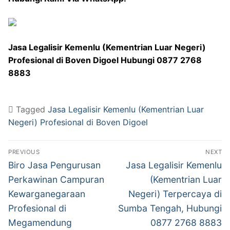
Jasa Legalisir Kemenlu (Kementrian Luar Negeri)
Profesional di Boven Digoel Hubungi 0877 2768
8883
Tagged
Jasa Legalisir Kemenlu (Kementrian Luar
Negeri) Profesional di Boven Digoel
Post
PREVIOUS
NEXT
navigation
Previous
Next
Biro Jasa Pengurusan
Jasa Legalisir Kemenlu
post:
post:
Perkawinan Campuran
(Kementrian Luar
Kewarganegaraan
Negeri) Terpercaya di
Profesional di
Sumba Tengah, Hubungi
Megamendung
0877 2768 8883