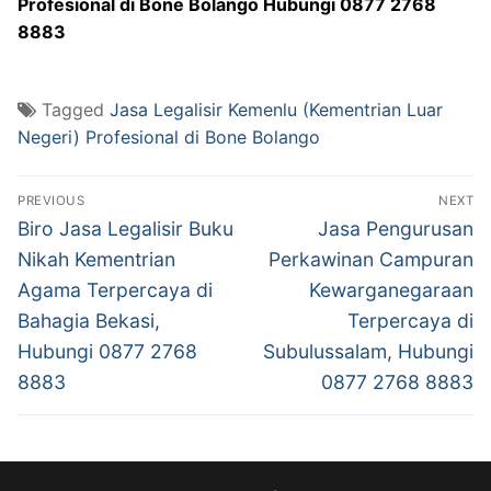
Profesional di Bone Bolango Hubungi 0877 2768
8883
Tagged
Jasa Legalisir Kemenlu (Kementrian Luar
Negeri) Profesional di Bone Bolango
Post
PREVIOUS
NEXT
navigation
Previous
Next
Biro Jasa Legalisir Buku
Jasa Pengurusan
post:
post:
Nikah Kementrian
Perkawinan Campuran
Agama Terpercaya di
Kewarganegaraan
Bahagia Bekasi,
Terpercaya di
Hubungi 0877 2768
Subulussalam, Hubungi
8883
0877 2768 8883