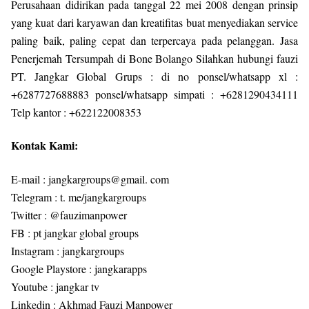
Perusahaan didirikan pada tanggal 22 mei 2008 dengan prinsip
yang kuat dari karyawan dan kreatifitas buat menyediakan service
paling baik, paling cepat dan terpercaya pada pelanggan. Jasa
Penerjemah Tersumpah di Bone Bolango Silahkan hubungi fauzi
PT. Jangkar Global Grups : di no ponsel/whatsapp xl :
+6287727688883 ponsel/whatsapp simpati : +6281290434111
Telp kantor : +622122008353
Kontak Kami:
E-mail : jangkargroups@gmail. com
Telegram : t. me/jangkargroups
Twitter : @fauzimanpower
FB : pt jangkar global groups
Instagram : jangkargroups
Google Playstore : jangkarapps
Youtube : jangkar tv
Linkedin : Akhmad Fauzi Manpower