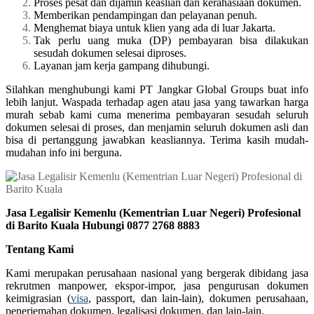
Proses pesat dan dijamin keaslian dan kerahasiaan dokumen.
Memberikan pendampingan dan pelayanan penuh.
Menghemat biaya untuk klien yang ada di luar Jakarta.
Tak perlu uang muka (DP) pembayaran bisa dilakukan
sesudah dokumen selesai diproses.
Layanan jam kerja gampang dihubungi.
Silahkan menghubungi kami PT Jangkar Global Groups buat info
lebih lanjut. Waspada terhadap agen atau jasa yang tawarkan harga
murah sebab kami cuma menerima pembayaran sesudah seluruh
dokumen selesai di proses, dan menjamin seluruh dokumen asli dan
bisa di pertanggung jawabkan keasliannya. Terima kasih mudah-
mudahan info ini berguna.
Jasa Legalisir Kemenlu (Kementrian Luar Negeri) Profesional
di Barito Kuala Hubungi 0877 2768 8883
Tentang Kami
Kami merupakan perusahaan nasional yang bergerak dibidang jasa
rekrutmen manpower, ekspor-impor, jasa pengurusan dokumen
keimigrasian (
visa
, passport, dan lain-lain), dokumen perusahaan,
penerjemahan dokumen, legalisasi dokumen, dan lain-lain.