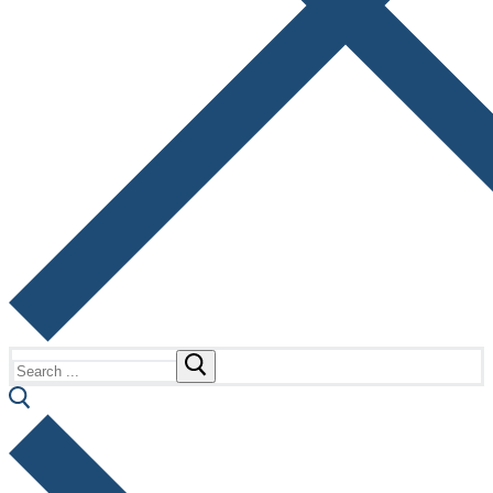
Search
for: