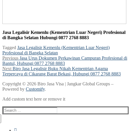
Jasa Legalisir Kemenlu (Kementrian Luar Negeri) Profesional
di Bangka Selatan Hubungi 0877 2768 8883
Tagged
Jasa Legalisir Kemenlu (Kementrian Luar Negeri)
Profesional di Bangka Selatan
Post
Previous
Previous
Jasa Urus Dokumen Perkawinan Campuran Profesional di
post:
Bantul, Hubungi 0877 2768 8883
navigation
Next
Next
Biro Jasa Legalisir Buku Nikah Kementrian Agama
post:
Terpercaya di Cikarang Barat Bekasi, Hubungi 0877 2768 8883
Copyright © 2026 Biro Jasa Visa | Jangkar Global Groups –
Powered by
Customify
.
Add custom text here or remove it
Search
for: