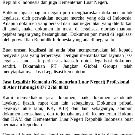
Republik Indonesia dan juga Kementerian Luar Negeri.
Bahkan juga sebagian negara pun mengharuskan dokumen untuk
legalisasi oleh perwakilan negara mereka yang ada di Indonesia.
Adapun dokumen yang berasal dari luar negeri atau yang diterbitkan
di tanah, maka dokumen itu mesti di legalisasi otoritas maupun
pejabat negara yang bersangkutan. Dokumen pun mesti di legalisasi
oleh perwakilan Republik Indonesia yang ada di negara itu.
Buat urusan legalisasi ini anda bisa mempercayakan lah kepada
penyedia jasa yang terpercaya. Dengan memanfaatkan layanan jasa
legalisasi anda tak perlu susah-susah untuk legalisasi dokumen
sendiri. Dikarnakan PT Jangkar Global Groups telah
menyiapkannya. Jasa Legalisasi kementrian.
Jasa Legalisir Kemenlu (Kementrian Luar Negeri) Profesional
di Alor Hubungi 0877 2768 8883
Kami menyediakan jasa dokumen, baik dokumen akademik
layaknya ijazah, rapot dan lain sebagainya. Dokumen pribadi
layaknya akte lahir, KK, KTP, dan lain sebagainya, ataupun
dokumen perusahaan, dan terjemahannya di Kementerian Hukum
dan HAM dan Kementerian Luar Negeri Republik Indonesia buat
bermacam keperluan.
Harap di ingat bahwa kami cuma membantu Anda dalam proses