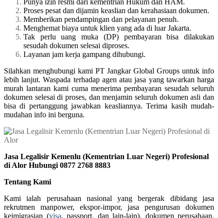
Punya izin resmi dari kementrian Hukum dan HAM.
Proses pesat dan dijamin keaslian dan kerahasiaan dokumen.
Memberikan pendampingan dan pelayanan penuh.
Menghemat biaya untuk klien yang ada di luar Jakarta.
Tak perlu uang muka (DP) pembayaran bisa dilakukan
sesudah dokumen selesai diproses.
Layanan jam kerja gampang dihubungi.
Silahkan menghubungi kami PT Jangkar Global Groups untuk info
lebih lanjut. Waspada terhadap agen atau jasa yang tawarkan harga
murah lantaran kami cuma menerima pembayaran sesudah seluruh
dokumen selesai di proses, dan menjamin seluruh dokumen asli dan
bisa di pertanggung jawabkan keasliannya. Terima kasih mudah-
mudahan info ini berguna.
Jasa Legalisir Kemenlu (Kementrian Luar Negeri) Profesional
di Alor Hubungi 0877 2768 8883
Tentang Kami
Kami ialah perusahaan nasional yang bergerak dibidang jasa
rekrutmen manpower, ekspor-impor, jasa pengurusan dokumen
keimigrasian (
visa
, passport, dan lain-lain), dokumen perusahaan,