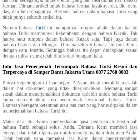
dan lain sebagainya. untuk contoh yang lain bisa dilihat dari bahasa
Jerman. Dimana artikel untuk bahasa Jerman layaknya der, die, dem,
das, dan lain sebagainya. Berbeda halnya dalam bahasa Turki yang
tidak punya seluruh artikel itu.
Namun bahasa
Turki
ini mempunyai rumpun altaik, dalam hal ini
bahasa Turki mempunyai kekerabatan dengan bahasa Kazak. Tak
hanya satu rumpun dalam bahasa Kazak saja, Tapi juga dalam
bahasa Uzbek dan Mongol. Dimana seluruh bahasa itu pun ditulis
dengan cara fonetis. Sehingga bahasa itu dapat diucapkan sesuai
dengan tulisan yang telah ditulis dari beragam kata.
Info Jasa Penerjemah Tersumpah Bahasa Turki Resmi dan
Terpercaya di Semper Barat Jakarta Utara 0877 2768 8883
Punya kepentingan di luar negeri ? Akan tetapi memiliki masalah
dalam hal dokumen yang tidak diterjemahkan. Memang sangat
susah dalam menerjemahkan dokumen terlebih untuk bahasa Turki
tanpa memanfaatkan jasa penerjemah tersumpah bahasa Turki.
Lantaran beragam ketentuan atau tata cara yang harus dipakai dalam
menerjemahkan bahasa Turki itu.
Maka dari itu, Kami menyediakan jasa penerjemah tersumpah
bahasa Turki sebagai solusi Anda. Dimana Kami memberi jasa
tercepat dan telah dipercaya untuk menerjemahkan dokumen Anda.
Telah banyak yang memakai jasa Kami dalam menerjemahkan