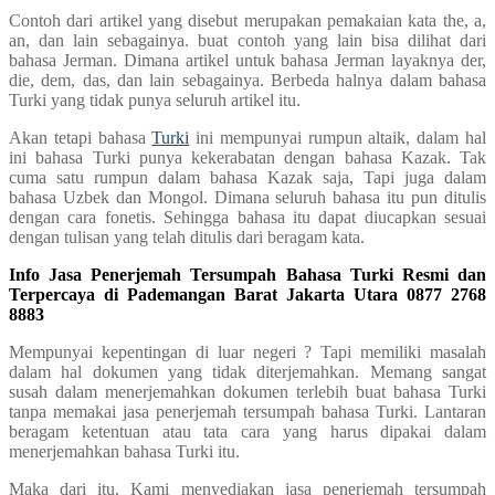
Contoh dari artikel yang disebut merupakan pemakaian kata the, a,
an, dan lain sebagainya. buat contoh yang lain bisa dilihat dari
bahasa Jerman. Dimana artikel untuk bahasa Jerman layaknya der,
die, dem, das, dan lain sebagainya. Berbeda halnya dalam bahasa
Turki yang tidak punya seluruh artikel itu.
Akan tetapi bahasa
Turki
ini mempunyai rumpun altaik, dalam hal
ini bahasa Turki punya kekerabatan dengan bahasa Kazak. Tak
cuma satu rumpun dalam bahasa Kazak saja, Tapi juga dalam
bahasa Uzbek dan Mongol. Dimana seluruh bahasa itu pun ditulis
dengan cara fonetis. Sehingga bahasa itu dapat diucapkan sesuai
dengan tulisan yang telah ditulis dari beragam kata.
Info Jasa Penerjemah Tersumpah Bahasa Turki Resmi dan
Terpercaya di Pademangan Barat Jakarta Utara 0877 2768
8883
Mempunyai kepentingan di luar negeri ? Tapi memiliki masalah
dalam hal dokumen yang tidak diterjemahkan. Memang sangat
susah dalam menerjemahkan dokumen terlebih buat bahasa Turki
tanpa memakai jasa penerjemah tersumpah bahasa Turki. Lantaran
beragam ketentuan atau tata cara yang harus dipakai dalam
menerjemahkan bahasa Turki itu.
Maka dari itu, Kami menyediakan jasa penerjemah tersumpah