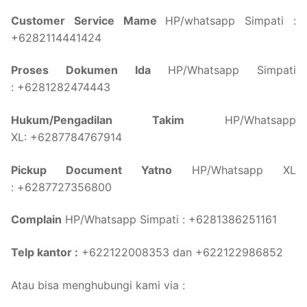
Customer Service Mame
HP/whatsapp Simpati :
+6282114441424
Proses Dokumen Ida
HP/Whatsapp Simpati
: +6281282474443
Hukum/Pengadilan Takim
HP/Whatsapp
XL: +6287784767914
Pickup Document Yatno
HP/Whatsapp XL
: +6287727356800
Complain
HP/Whatsapp Simpati : +6281386251161
Telp kantor :
+622122008353 dan +622122986852
Atau bisa menghubungi kami via :