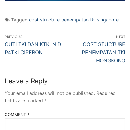
Tagged
cost structure penempatan tki singapore
Post
PREVIOUS
NEXT
navigation
Previous
Next
CUTI TKI DAN KTKLN DI
COST STUCTURE
post:
post:
P4TKI CIREBON
PENEMPATAN TKI
HONGKONG
Leave a Reply
Your email address will not be published.
Required
fields are marked
*
COMMENT
*