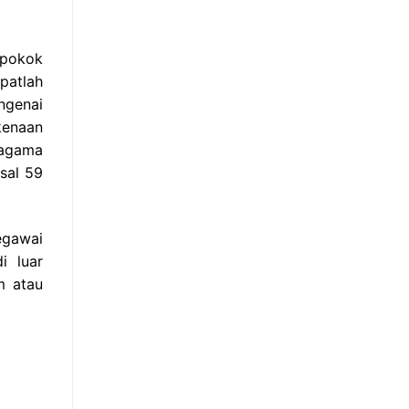
 pokok
apatlah
ngenai
kenaan
 agama
sal 59
egawai
i luar
m atau