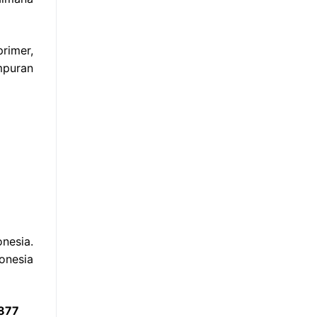
rimer,
mpuran
nesia.
onesia
0877