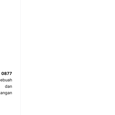
i 0877
Sebuah
a dan
dangan