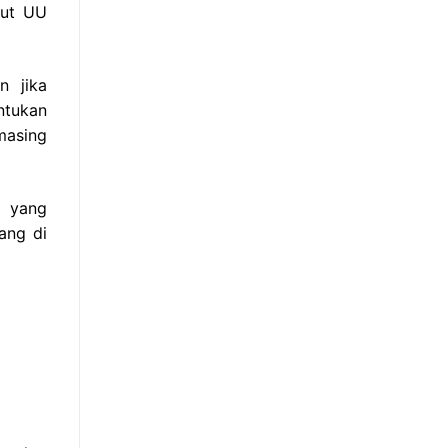
rut UU
n jika
ntukan
asing
o yang
ang di