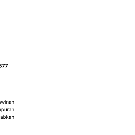
0877
awinan
mpuran
babkan