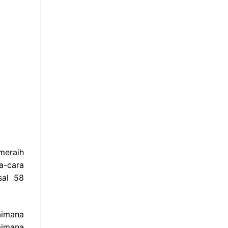
meraih
a-cara
sal 58
aimana
aimana