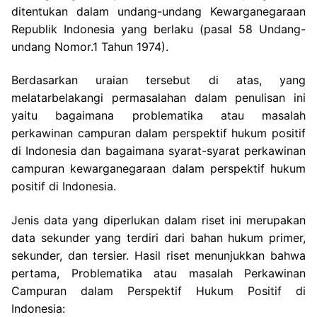
ditentukan dalam undang-undang Kewarganegaraan
Republik Indonesia yang berlaku (pasal 58 Undang-
undang Nomor.1 Tahun 1974).
Berdasarkan uraian tersebut di atas, yang
melatarbelakangi permasalahan dalam penulisan ini
yaitu bagaimana problematika atau masalah
perkawinan campuran dalam perspektif hukum positif
di Indonesia dan bagaimana syarat-syarat perkawinan
campuran kewarganegaraan dalam perspektif hukum
positif di Indonesia.
Jenis data yang diperlukan dalam riset ini merupakan
data sekunder yang terdiri dari bahan hukum primer,
sekunder, dan tersier. Hasil riset menunjukkan bahwa
pertama, Problematika atau masalah Perkawinan
Campuran dalam Perspektif Hukum Positif di
Indonesia: