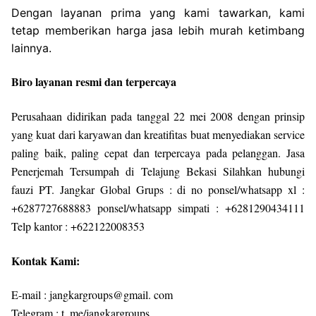
Dengan layanan prima yang kami tawarkan, kami
tetap memberikan harga jasa lebih murah ketimbang
lainnya.
Biro layanan resmi dan terpercaya
Perusahaan didirikan pada tanggal 22 mei 2008 dengan prinsip
yang kuat dari karyawan dan kreatifitas buat menyediakan service
paling baik, paling cepat dan terpercaya pada pelanggan. Jasa
Penerjemah Tersumpah di Telajung Bekasi Silahkan hubungi
fauzi PT. Jangkar Global Grups : di no ponsel/whatsapp xl :
+6287727688883 ponsel/whatsapp simpati : +6281290434111
Telp kantor : +622122008353
Kontak Kami:
E-mail : jangkargroups@gmail. com
Telegram : t. me/jangkargroups