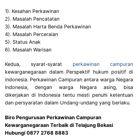
1). Kesahan Perkawinan
2). Masalah Pencatatan
3). Masalah Harta Benda Perkawinan
4). Masalah Perceraian
5). Status Anak
6). Masalah Warisan
Kedua, syarat-syarat
perkawinan campuran
kewarganegaraan dalam Perspektif hukum positif di
indonesia. Perkawinan Campuran antara warga Negara
Indonesia, dengan warga Negara asing, bisa
dikerjakan di Indonesia tentu mesti penuhi ketentuan
dan persyaratan dalam Undang-undang yang berlaku.
Biro Pengurusan Perkawinan Campuran
Kewarganegaraan Terbaik di Telajung Bekasi
Hubungi 0877 2768 8883