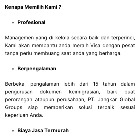
Kenapa Memilih Kami ?
Profesional
Managemen yang di kelola secara baik dan terperinci,
Kami akan membantu anda meraih Visa dengan pesat
tanpa perlu membuang saat anda yang berharga.
Berpengalaman
Berbekal pengalaman lebih dari 15 tahun dalam
pengurusan dokumen keimigrasian, baik buat
perorangan ataupun perusahaan, PT. Jangkar Global
Groups siap memberikan solusi terbaik sesuai
keperluan Anda.
Biaya Jasa Termurah