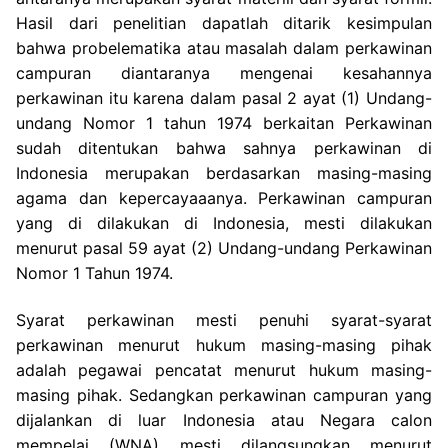
Hasil dari penelitian dapatlah ditarik kesimpulan
bahwa probelematika atau masalah dalam perkawinan
campuran diantaranya mengenai kesahannya
perkawinan itu karena dalam pasal 2 ayat (1) Undang-
undang Nomor 1 tahun 1974 berkaitan Perkawinan
sudah ditentukan bahwa sahnya perkawinan di
Indonesia merupakan berdasarkan masing-masing
agama dan kepercayaaanya. Perkawinan campuran
yang di dilakukan di Indonesia, mesti dilakukan
menurut pasal 59 ayat (2) Undang-undang Perkawinan
Nomor 1 Tahun 1974.
Syarat perkawinan mesti penuhi syarat-syarat
perkawinan menurut hukum masing-masing pihak
adalah pegawai pencatat menurut hukum masing-
masing pihak. Sedangkan perkawinan campuran yang
dijalankan di luar Indonesia atau Negara calon
mempelai (WNA) mesti dilangsungkan menurut