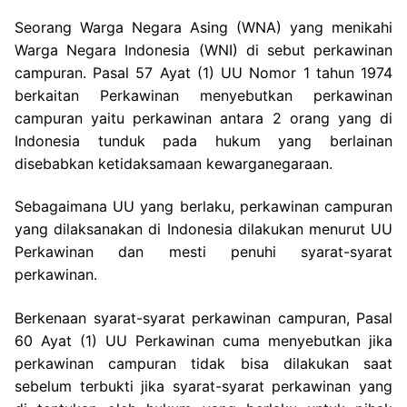
Seorang Warga Negara Asing (WNA) yang menikahi
Warga Negara Indonesia (WNI) di sebut perkawinan
campuran. Pasal 57 Ayat (1) UU Nomor 1 tahun 1974
berkaitan Perkawinan menyebutkan perkawinan
campuran yaitu perkawinan antara 2 orang yang di
Indonesia tunduk pada hukum yang berlainan
disebabkan ketidaksamaan kewarganegaraan.
Sebagaimana UU yang berlaku, perkawinan campuran
yang dilaksanakan di Indonesia dilakukan menurut UU
Perkawinan dan mesti penuhi syarat-syarat
perkawinan.
Berkenaan syarat-syarat perkawinan campuran, Pasal
60 Ayat (1) UU Perkawinan cuma menyebutkan jika
perkawinan campuran tidak bisa dilakukan saat
sebelum terbukti jika syarat-syarat perkawinan yang