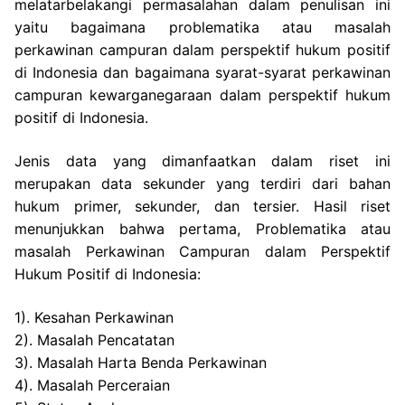
melatarbelakangi permasalahan dalam penulisan ini
yaitu bagaimana problematika atau masalah
perkawinan campuran dalam perspektif hukum positif
di Indonesia dan bagaimana syarat-syarat perkawinan
campuran kewarganegaraan dalam perspektif hukum
positif di Indonesia.
Jenis data yang dimanfaatkan dalam riset ini
merupakan data sekunder yang terdiri dari bahan
hukum primer, sekunder, dan tersier. Hasil riset
menunjukkan bahwa pertama, Problematika atau
masalah Perkawinan Campuran dalam Perspektif
Hukum Positif di Indonesia:
1). Kesahan Perkawinan
2). Masalah Pencatatan
3). Masalah Harta Benda Perkawinan
4). Masalah Perceraian