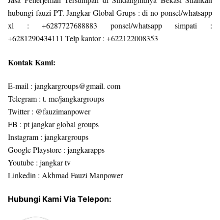
hubungi fauzi PT. Jangkar Global Grups : di no ponsel/whatsapp
xl : +6287727688883 ponsel/whatsapp simpati :
+6281290434111 Telp kantor : +622122008353
Kontak Kami:
E-mail : jangkargroups@gmail. com
Telegram : t. me/jangkargroups
Twitter : @fauzimanpower
FB : pt jangkar global groups
Instagram : jangkargroups
Google Playstore : jangkarapps
Youtube : jangkar tv
Linkedin : Akhmad Fauzi Manpower
Hubungi Kami Via Telepon: