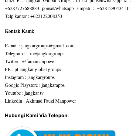
fauzi PT. Jangkar Global Grups : di no ponsel/whatsapp xl :
+6287727688883 ponsel/whatsapp simpati : +6281290434111
Telp kantor : +622122008353
Kontak Kami:
E-mail : jangkargroups@gmail. com
Telegram : t. me/jangkargroups
Twitter : @fauzimanpower
FB : pt jangkar global groups
Instagram : jangkargroups
Google Playstore : jangkarapps
Youtube : jangkar tv
Linkedin : Akhmad Fauzi Manpower
Hubungi Kami Via Telepon: