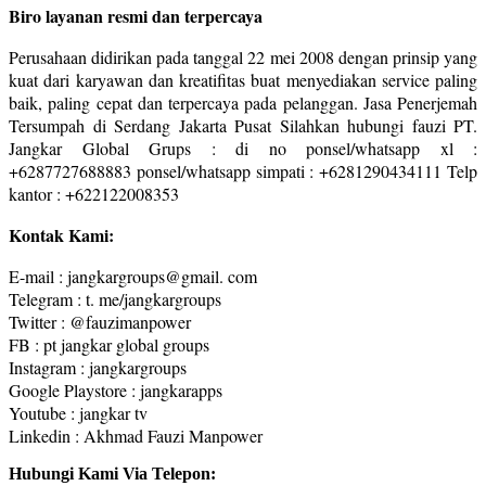
Biro layanan resmi dan terpercaya
Perusahaan didirikan pada tanggal 22 mei 2008 dengan prinsip yang
kuat dari karyawan dan kreatifitas buat menyediakan service paling
baik, paling cepat dan terpercaya pada pelanggan. Jasa Penerjemah
Tersumpah di Serdang Jakarta Pusat Silahkan hubungi fauzi PT.
Jangkar Global Grups : di no ponsel/whatsapp xl :
+6287727688883 ponsel/whatsapp simpati : +6281290434111 Telp
kantor : +622122008353
Kontak Kami:
E-mail : jangkargroups@gmail. com
Telegram : t. me/jangkargroups
Twitter : @fauzimanpower
FB : pt jangkar global groups
Instagram : jangkargroups
Google Playstore : jangkarapps
Youtube : jangkar tv
Linkedin : Akhmad Fauzi Manpower
Hubungi Kami Via Telepon: