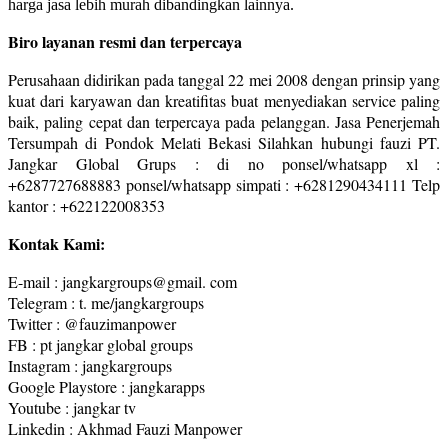
harga jasa lebih murah dibandingkan lainnya.
Biro layanan resmi dan terpercaya
Perusahaan didirikan pada tanggal 22 mei 2008 dengan prinsip yang
kuat dari karyawan dan kreatifitas buat menyediakan service paling
baik, paling cepat dan terpercaya pada pelanggan. Jasa Penerjemah
Tersumpah di Pondok Melati Bekasi Silahkan hubungi fauzi PT.
Jangkar Global Grups : di no ponsel/whatsapp xl :
+6287727688883 ponsel/whatsapp simpati : +6281290434111 Telp
kantor : +622122008353
Kontak Kami:
E-mail : jangkargroups@gmail. com
Telegram : t. me/jangkargroups
Twitter : @fauzimanpower
FB : pt jangkar global groups
Instagram : jangkargroups
Google Playstore : jangkarapps
Youtube : jangkar tv
Linkedin : Akhmad Fauzi Manpower