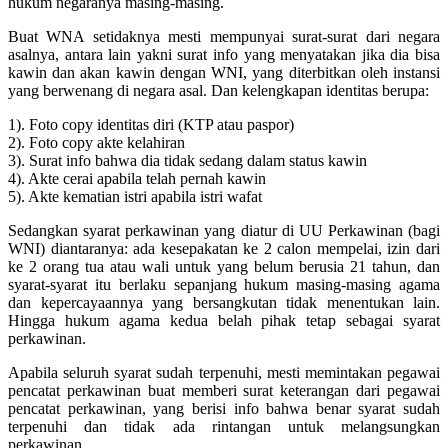
hukum negaranya masing-masing.
Buat WNA setidaknya mesti mempunyai surat-surat dari negara
asalnya, antara lain yakni surat info yang menyatakan jika dia bisa
kawin dan akan kawin dengan WNI, yang diterbitkan oleh instansi
yang berwenang di negara asal. Dan kelengkapan identitas berupa:
1). Foto copy identitas diri (KTP atau paspor)
2). Foto copy akte kelahiran
3). Surat info bahwa dia tidak sedang dalam status kawin
4). Akte cerai apabila telah pernah kawin
5). Akte kematian istri apabila istri wafat
Sedangkan syarat perkawinan yang diatur di UU Perkawinan (bagi
WNI) diantaranya: ada kesepakatan ke 2 calon mempelai, izin dari
ke 2 orang tua atau wali untuk yang belum berusia 21 tahun, dan
syarat-syarat itu berlaku sepanjang hukum masing-masing agama
dan kepercayaannya yang bersangkutan tidak menentukan lain.
Hingga hukum agama kedua belah pihak tetap sebagai syarat
perkawinan.
Apabila seluruh syarat sudah terpenuhi, mesti memintakan pegawai
pencatat perkawinan buat memberi surat keterangan dari pegawai
pencatat perkawinan, yang berisi info bahwa benar syarat sudah
terpenuhi dan tidak ada rintangan untuk melangsungkan
perkawinan.