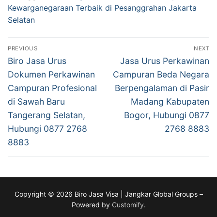
Kewarganegaraan Terbaik di Pesanggrahan Jakarta
Selatan
Post
PREVIOUS
NEXT
navigation
Previous
Next
Biro Jasa Urus
Jasa Urus Perkawinan
post:
post:
Dokumen Perkawinan
Campuran Beda Negara
Campuran Profesional
Berpengalaman di Pasir
di Sawah Baru
Madang Kabupaten
Tangerang Selatan,
Bogor, Hubungi 0877
Hubungi 0877 2768
2768 8883
8883
Copyright © 2026 Biro Jasa Visa | Jangkar Global Groups –
Powered by
Customify
.