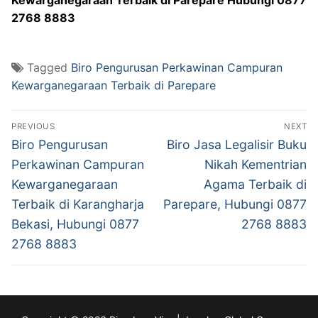
2768 8883
Tagged
Biro Pengurusan Perkawinan Campuran
Kewarganegaraan Terbaik di Parepare
Post
PREVIOUS
NEXT
navigation
Previous
Next
Biro Pengurusan
Biro Jasa Legalisir Buku
post:
post:
Perkawinan Campuran
Nikah Kementrian
Kewarganegaraan
Agama Terbaik di
Terbaik di Karangharja
Parepare, Hubungi 0877
Bekasi, Hubungi 0877
2768 8883
2768 8883