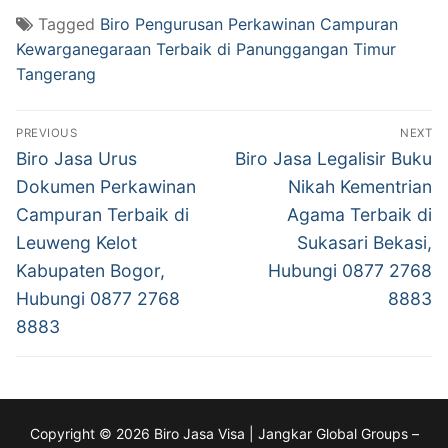
Tagged
Biro Pengurusan Perkawinan Campuran
Kewarganegaraan Terbaik di Panunggangan Timur
Tangerang
Post
PREVIOUS
NEXT
navigation
Previous
Next
Biro Jasa Urus
Biro Jasa Legalisir Buku
post:
post:
Dokumen Perkawinan
Nikah Kementrian
Campuran Terbaik di
Agama Terbaik di
Leuweng Kelot
Sukasari Bekasi,
Kabupaten Bogor,
Hubungi 0877 2768
Hubungi 0877 2768
8883
8883
Copyright © 2026 Biro Jasa Visa | Jangkar Global Groups –