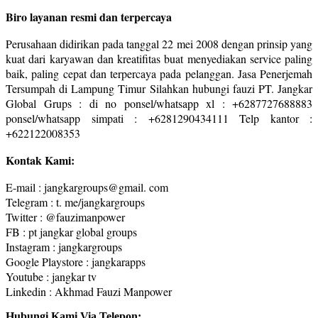
Biro layanan resmi dan terpercaya
Perusahaan didirikan pada tanggal 22 mei 2008 dengan prinsip yang
kuat dari karyawan dan kreatifitas buat menyediakan service paling
baik, paling cepat dan terpercaya pada pelanggan. Jasa Penerjemah
Tersumpah di Lampung Timur Silahkan hubungi fauzi PT. Jangkar
Global Grups : di no ponsel/whatsapp xl : +6287727688883
ponsel/whatsapp simpati : +6281290434111 Telp kantor :
+622122008353
Kontak Kami:
E-mail : jangkargroups@gmail. com
Telegram : t. me/jangkargroups
Twitter : @fauzimanpower
FB : pt jangkar global groups
Instagram : jangkargroups
Google Playstore : jangkarapps
Youtube : jangkar tv
Linkedin : Akhmad Fauzi Manpower
Hubungi Kami Via Telepon: