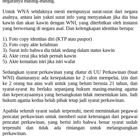
negaranya masing-masing.
Untuk WNA setidaknya mesti mempunyai surat-surat dari negara
asalnya, antara lain yakni surat info yang menyatakan jika dia bisa
kawin dan akan kawin dengan WNI, yang diterbitkan oleh instansi
yang berwenang di negara asal. Dan kelengkapan identitas berupa:
1). Foto copy identitas diri (KTP atau paspor)
2). Foto copy akte kelahiran
3). Surat info bahwa dia tidak sedang dalam status kawin
4). Akte cerai jika telah pernah kawin
5). Akte kematian istri jika istri wafat
Sedangkan syarat perkawinan yang diatur di UU Perkawinan (buat
WNI) diantaranya: ada kesepakatan ke 2 calon mempelai, izin dari
ke 2 orang tua atau wali untuk yang belum berusia 21 tahun, dan
syarat-syarat itu berlaku sepanjang hukum masing-masing agama
dan kepercayaannya yang bersangkutan tidak menentukan lain. Jadi
hukum agama kedua belah pihak tetap jadi syarat perkawinan.
Apabila seluruh syarat sudah terpenuhi, mesti memintakan pegawai
pencatat perkawinan untuk memberi surat keterangan dari pegawai
pencatat perkawinan, yang berisi info bahwa benar syarat sudah
terpenuhi dan tidak ada rintangan untuk melangsungkan
perkawinan.