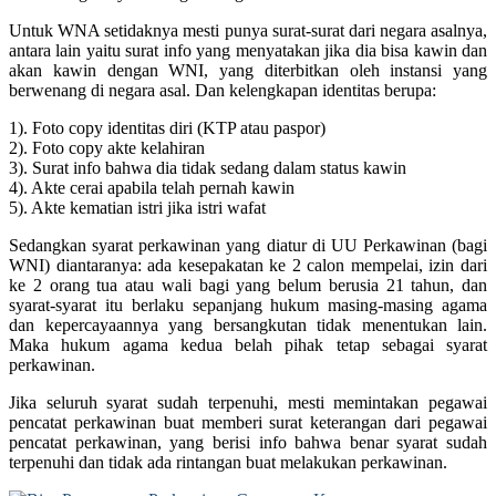
Untuk WNA setidaknya mesti punya surat-surat dari negara asalnya,
antara lain yaitu surat info yang menyatakan jika dia bisa kawin dan
akan kawin dengan WNI, yang diterbitkan oleh instansi yang
berwenang di negara asal. Dan kelengkapan identitas berupa:
1). Foto copy identitas diri (KTP atau paspor)
2). Foto copy akte kelahiran
3). Surat info bahwa dia tidak sedang dalam status kawin
4). Akte cerai apabila telah pernah kawin
5). Akte kematian istri jika istri wafat
Sedangkan syarat perkawinan yang diatur di UU Perkawinan (bagi
WNI) diantaranya: ada kesepakatan ke 2 calon mempelai, izin dari
ke 2 orang tua atau wali bagi yang belum berusia 21 tahun, dan
syarat-syarat itu berlaku sepanjang hukum masing-masing agama
dan kepercayaannya yang bersangkutan tidak menentukan lain.
Maka hukum agama kedua belah pihak tetap sebagai syarat
perkawinan.
Jika seluruh syarat sudah terpenuhi, mesti memintakan pegawai
pencatat perkawinan buat memberi surat keterangan dari pegawai
pencatat perkawinan, yang berisi info bahwa benar syarat sudah
terpenuhi dan tidak ada rintangan buat melakukan perkawinan.