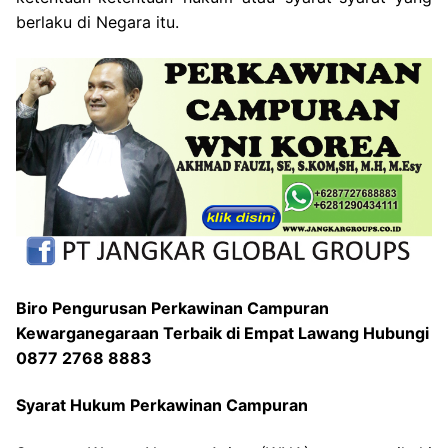
berlaku di Negara itu.
Biro Pengurusan Perkawinan Campuran
Kewarganegaraan Terbaik di Empat Lawang Hubungi
0877 2768 8883
Syarat Hukum Perkawinan Campuran