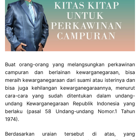
Buat orang-orang yang melangsungkan perkawinan
campuran dan berlainan kewarganegaraan, bisa
meraih kewarganegaraan dari suami atau isterinya dan
bisa juga kehilangan kewarganegaraannya, menurut
cara-cara yang sudah ditentukan dalam undang-
undang Kewarganegaraan Republik Indonesia yang
berlaku (pasal 58 Undang-undang Nomor.1 Tahun
1974).
Berdasarkan uraian tersebut di atas, yang