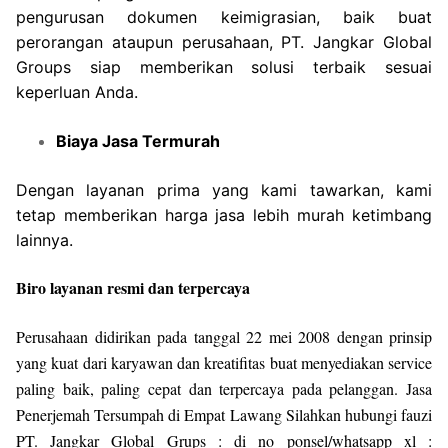
pengurusan dokumen keimigrasian, baik buat
perorangan ataupun perusahaan, PT. Jangkar Global
Groups siap memberikan solusi terbaik sesuai
keperluan Anda.
Biaya Jasa Termurah
Dengan layanan prima yang kami tawarkan, kami
tetap memberikan harga jasa lebih murah ketimbang
lainnya.
Biro layanan resmi dan terpercaya
Perusahaan didirikan pada tanggal 22 mei 2008 dengan prinsip
yang kuat dari karyawan dan kreatifitas buat menyediakan service
paling baik, paling cepat dan terpercaya pada pelanggan. Jasa
Penerjemah Tersumpah di Empat Lawang Silahkan hubungi fauzi
PT. Jangkar Global Grups : di no ponsel/whatsapp xl :