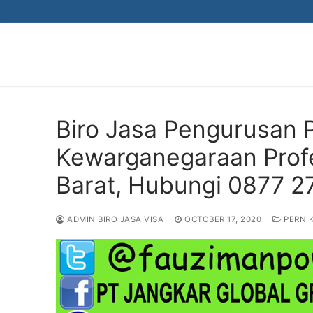
Skip
to
content
Biro Jasa Pengurusan
Kewarganegaraan Profes
Barat, Hubungi 0877 
ADMIN BIRO JASA VISA
OCTOBER 17, 2020
PERNI