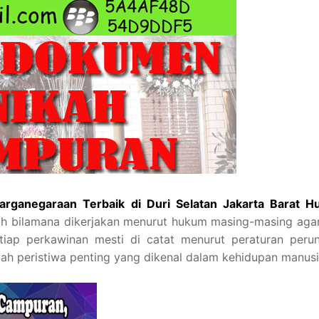
ganegaraan Terbaik di Duri Selatan Jakarta Barat H
sah bilamana dikerjakan menurut hukum masing-masing ag
tiap perkawinan mesti di catat menurut peraturan peru
ah peristiwa penting yang dikenal dalam kehidupan manusi