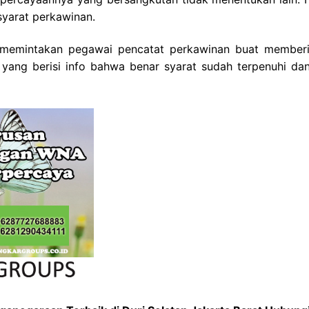
yarat perkawinan.
ti memintakan pegawai pencatat perkawinan buat memberi
yang berisi info bahwa benar syarat sudah terpenuhi dan