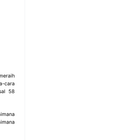
meraih
a-cara
sal 58
aimana
aimana