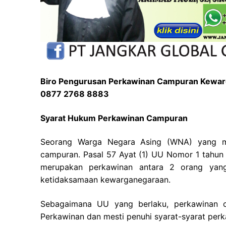
Biro Pengurusan Perkawinan Campuran Kewarga
0877 2768 8883
Syarat Hukum Perkawinan Campuran
Seorang Warga Negara Asing (WNA) yang me
campuran. Pasal 57 Ayat (1) UU Nomor 1 tahu
merupakan perkawinan antara 2 orang yang
ketidaksamaan kewarganegaraan.
Sebagaimana UU yang berlaku, perkawinan c
Perkawinan dan mesti penuhi syarat-syarat perk