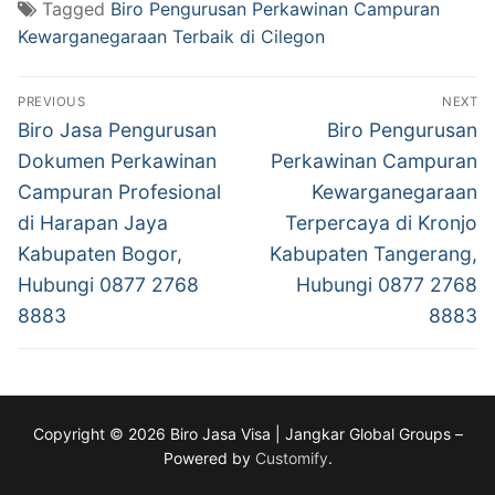
Tagged
Biro Pengurusan Perkawinan Campuran
Kewarganegaraan Terbaik di Cilegon
Post
PREVIOUS
NEXT
navigation
Previous
Next
Biro Jasa Pengurusan
Biro Pengurusan
post:
post:
Dokumen Perkawinan
Perkawinan Campuran
Campuran Profesional
Kewarganegaraan
di Harapan Jaya
Terpercaya di Kronjo
Kabupaten Bogor,
Kabupaten Tangerang,
Hubungi 0877 2768
Hubungi 0877 2768
8883
8883
Copyright © 2026 Biro Jasa Visa | Jangkar Global Groups –
Powered by
Customify
.