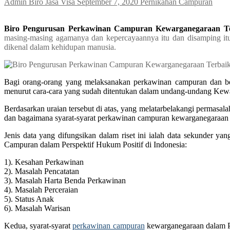
Admin Biro Jasa Visa
September 7, 2020
Pernikahan Campuran
Biro Pengurusan Perkawinan Campuran Kewarganegaraan Ter
masing-masing agamanya dan kepercayaannya itu dan disamping itu 
dikenal dalam kehidupan manusia.
Bagi orang-orang yang melaksanakan perkawinan campuran dan ber
menurut cara-cara yang sudah ditentukan dalam undang-undang Kew
Berdasarkan uraian tersebut di atas, yang melatarbelakangi permasa
dan bagaimana syarat-syarat perkawinan campuran kewarganegaraan d
Jenis data yang difungsikan dalam riset ini ialah data sekunder ya
Campuran dalam Perspektif Hukum Positif di Indonesia:
1). Kesahan Perkawinan
2). Masalah Pencatatan
3). Masalah Harta Benda Perkawinan
4). Masalah Perceraian
5). Status Anak
6). Masalah Warisan
Kedua, syarat-syarat
perkawinan campuran
kewarganegaraan dalam Pe