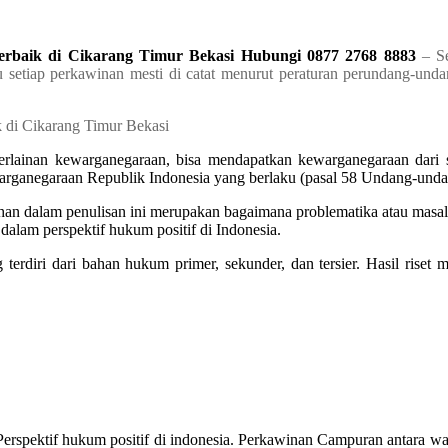
baik di Cikarang Timur Bekasi Hubungi 0877 2768 8883
– S
setiap perkawinan mesti di catat menurut peraturan perundang-unda
lainan kewarganegaraan, bisa mendapatkan kewarganegaraan dari su
arganegaraan Republik Indonesia yang berlaku (pasal 58 Undang-und
lahan dalam penulisan ini merupakan bagaimana problematika atau masa
alam perspektif hukum positif di Indonesia.
ng terdiri dari bahan hukum primer, sekunder, dan tersier. Hasil ri
rspektif hukum positif di indonesia. Perkawinan Campuran antara wa