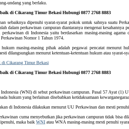
dang-undang yang berlaku.
ik di Cikarang Timur Bekasi Hubungi 0877 2768 8883
ebaiknya dipenuhi syarat-syarat pokok untuk sahnya suatu Perkawina
masalah dalam perkawinan campuran diantaranya mengenai kesahannya p
 perkawinan di Indonesia yaitu berdasarkan masing-masing agama 
ng Perkawinan Nomor 1 Tahun 1974.
rut hukum masing-masing pihak adalah pegawai pencatat menurut 
sti dilangsungkan menurut ketentuan-ketentuan hukum atau syarat-syar
ik di Cikarang Timur Bekasi Hubungi 0877 2768 8883
ndonesia (WNI) di sebut perkawinan campuran. Pasal 57 Ayat (1) U
k pada hukum yang berlainan disebabkan ketidaksamaan kewarganegara
an di Indonesia dilakukan menurut UU Perkawinan dan mesti penuhi 
rkawinan cuma menyebutkan jika perkawinan campuran tidak bisa dilak
dipenuhi, maka baik
WNI
atau WNA masing-masing mesti penuhi syara