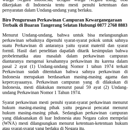
dikerjakan di Indonesia tentu mesti penuhi ketentuan dan
persyaratan dalam Undang-undang yang berlaku.
Biro Pengurusan Perkawinan Campuran Kewarganegaraan
Terbaik di Buaran Tangerang Selatan Hubungi 0877 2768 8883
Menurut Undang-undang, bahwa untuk bisa melangsungkan
perkawinan sebaiknya dipenuhi syarat-syarat pokok untuk sahnya
suatu Perkawinan di antaranya yaitu syarat materiil dan syarat
formil. Hasil dari penelitian dapatlah ditarik kesimpulan bahwa
probelematika atau masalah dalam perkawinan campuran
diantaranya mengenai kesahannya perkawinan itu karena dalam
pasal 2 ayat (1) Undang-undang Nomor 1 tahun 1974 terkait
Perkawinan sudah ditentukan bahwa sahnya perkawinan di
Indonesia merupakan berdasarkan masing-masing agama dan
kepercayaaanya. Perkawinan campuran yang di dilakukan di
Indonesia, mesti dilakukan menurut pasal 59 ayat (2) Undang-
undang Perkawinan Nomor 1 Tahun 1974.
Syarat perkawinan mesti penuhi syarat-syarat perkawinan menurut
hukum masing-masing pihak yaitu pegawai pencatat menurut
hukum masing-masing pihak. Sedangkan perkawinan campuran
yang dilaksanakan di luar Indonesia atau Negara calon mempelai
(WNA) mesti dilangsungkan menurut ketentuan-ketentuan hukum
atau syarat-syarat yang berlaku di Negara itu.