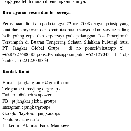
harga jasa lebih murah dibandingkan lainnya.
Biro layanan resmi dan terpercaya
Perusahaan didirikan pada tanggal 22 mei 2008 dengan prinsip yang
kuat dari karyawan dan kreatifitas buat menyediakan service paling
baik, paling cepat dan terpercaya pada pelanggan. Jasa Penerjemah
Tersumpah di Buaran Tangerang Selatan Silahkan hubungi fauzi
PT. Jangkar Global Grups : di no ponsel/whatsapp xl :
+6287727688883 ponsel/whatsapp simpati : +6281290434111 Telp
kantor : +622122008353
Kontak Kami:
E-mail : jangkargroups@gmail. com
Telegram : t. me/jangkargroups
Twitter : @fauzimanpower
FB : pt jangkar global groups
Instagram : jangkargroups
Google Playstore : jangkarapps
Youtube : jangkar tv
Linkedin : Akhmad Fauzi Manpower