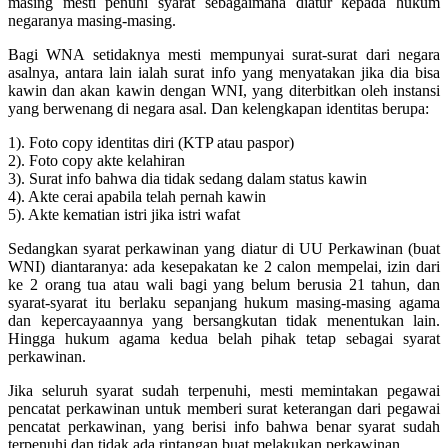
masing mesti penuhi syarat sebagaimana diatur kepada hukum
negaranya masing-masing.
Bagi WNA setidaknya mesti mempunyai surat-surat dari negara
asalnya, antara lain ialah surat info yang menyatakan jika dia bisa
kawin dan akan kawin dengan WNI, yang diterbitkan oleh instansi
yang berwenang di negara asal. Dan kelengkapan identitas berupa:
1). Foto copy identitas diri (KTP atau paspor)
2). Foto copy akte kelahiran
3). Surat info bahwa dia tidak sedang dalam status kawin
4). Akte cerai apabila telah pernah kawin
5). Akte kematian istri jika istri wafat
Sedangkan syarat perkawinan yang diatur di UU Perkawinan (buat
WNI) diantaranya: ada kesepakatan ke 2 calon mempelai, izin dari
ke 2 orang tua atau wali bagi yang belum berusia 21 tahun, dan
syarat-syarat itu berlaku sepanjang hukum masing-masing agama
dan kepercayaannya yang bersangkutan tidak menentukan lain.
Hingga hukum agama kedua belah pihak tetap sebagai syarat
perkawinan.
Jika seluruh syarat sudah terpenuhi, mesti memintakan pegawai
pencatat perkawinan untuk memberi surat keterangan dari pegawai
pencatat perkawinan, yang berisi info bahwa benar syarat sudah
terpenuhi dan tidak ada rintangan buat melakukan perkawinan.