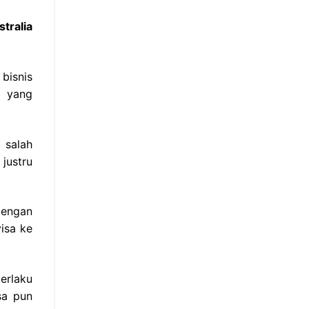
tralia
bisnis
n yang
u salah
justru
dengan
isa ke
erlaku
sa pun