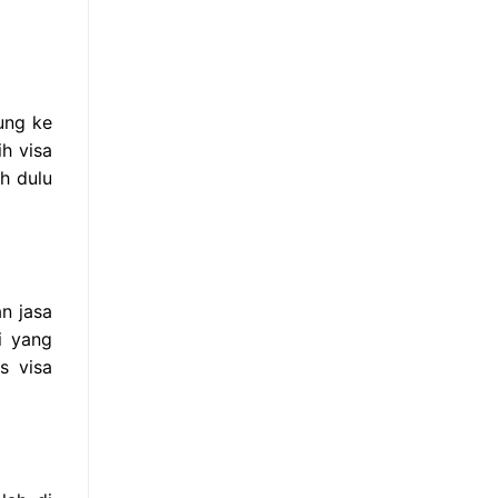
ung ke
ih visa
h dulu
n jasa
i yang
s visa