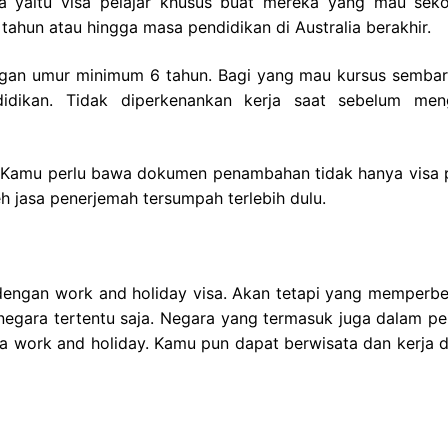
alia yaitu visa pelajar khusus buat mereka yang mau seko
5 tahun atau hingga masa pendidikan di Australia berakhir.
engan umur minimum 6 tahun. Bagi yang mau kursus sembari
dikan. Tidak diperkenankan kerja saat sebelum men
 Kamu perlu bawa dokumen penambahan tidak hanya visa p
eh jasa penerjemah tersumpah terlebih dulu.
dengan work and holiday visa. Akan tetapi yang memperb
negara tertentu saja. Negara yang termasuk juga dalam pe
visa work and holiday. Kamu pun dapat berwisata dan kerja 