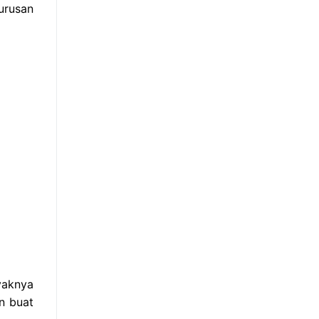
urusan
yaknya
n buat