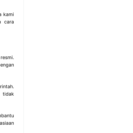
a kami
n cara
resmi.
dengan
intah.
 tidak
mbantu
asiaan