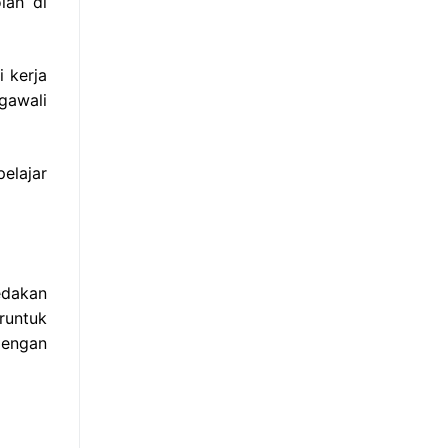
lah di
 kerja
gawali
elajar
edakan
runtuk
dengan