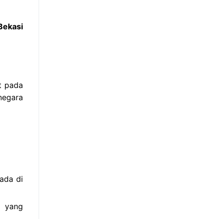
Bekasi
at pada
negara
ada di
s yang