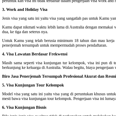
peruntuk kan visa ini tidak terdaftar dalam pengerjaan visa work an
3. Work and Holiday Visa
Jenis visa yang satu ini yaitu visa yang sangatlah pas untuk Kamu ya
Kamu dapat nikmati waktu lebih lama di Australia dengan memakai vi
dua, ke tiga dan seterus nya.
Untuk Kamu yang telah berusia minimum 18 tahun dan mau kerja d
penerjemah tersumpah untuk mempermudah proses pendaftaran.
4. Visa Lawatan Berdasar Frekwensi
Masih sama seperti visa kunjungan tur kelompok, visa ini pun di t
berkunjung ke keluarga di Australia. Walau begitu, biaya pengerjaan vis
Biro Jasa Penerjemah Tersumpah Profesional Akurat dan Resmi
5. Visa Kunjungan Tour Kelompok
Model visa yang satu ini yaitu visa yang di peruntukan khusus untu
mesti bawa visa kunjungan tour kelompok. Pengerjaan visa ini lumaya
6. Visa Kunjungan Bisnis