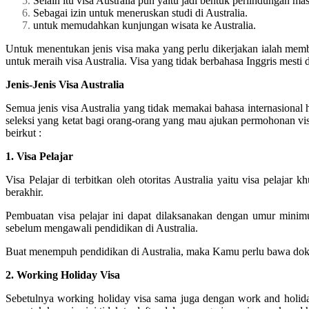
Selain itu visa Australia pun yaitu jadi bentuk perlindungan mas
Sebagai izin untuk meneruskan studi di Australia.
untuk memudahkan kunjungan wisata ke Australia.
Untuk menentukan jenis visa maka yang perlu dikerjakan ialah member
untuk meraih visa Australia. Visa yang tidak berbahasa Inggris mesti d
Jenis-Jenis Visa Australia
Semua jenis visa Australia yang tidak memakai bahasa internasiona
seleksi yang ketat bagi orang-orang yang mau ajukan permohonan visa 
beirkut :
1. Visa Pelajar
Visa Pelajar di terbitkan oleh otoritas Australia yaitu visa pelaja
berakhir.
Pembuatan visa pelajar ini dapat dilaksanakan dengan umur mini
sebelum mengawali pendidikan di Australia.
Buat menempuh pendidikan di Australia, maka Kamu perlu bawa dokume
2. Working Holiday Visa
Sebetulnya working holiday visa sama juga dengan work and holida