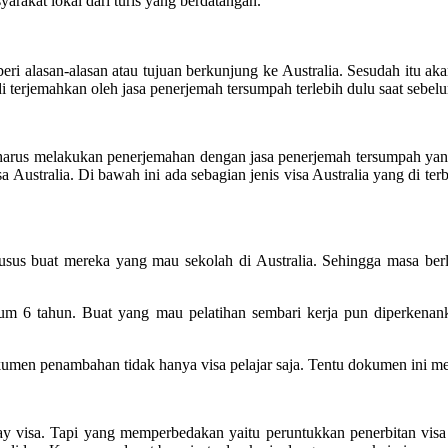
yarakat lokal dari turis yang berdatangan.
i alasan-alasan atau tujuan berkunjung ke Australia. Sesudah itu aka
i terjemahkan oleh jasa penerjemah tersumpah terlebih dulu saat sebelum
l harus melakukan penerjemahan dengan jasa penerjemah tersumpah yang
Australia. Di bawah ini ada sebagian jenis visa Australia yang di terb
r khusus buat mereka yang mau sekolah di Australia. Sehingga masa ber
mum 6 tahun. Buat yang mau pelatihan sembari kerja pun diperkenan
n penambahan tidak hanya visa pelajar saja. Tentu dokumen ini mesti
y visa. Tapi yang memperbedakan yaitu peruntukkan penerbitan visa 