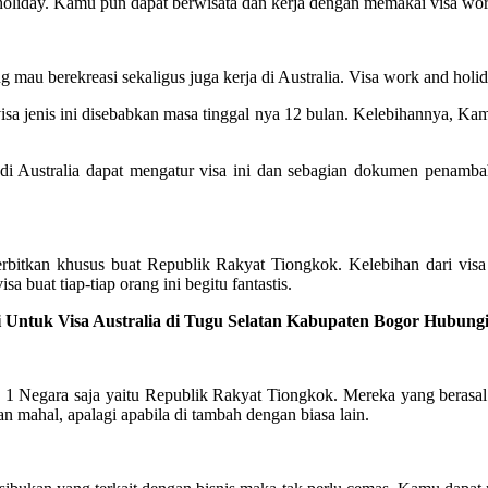
d holiday. Kamu pun dapat berwisata dan kerja dengan memakai visa wor
ng mau berekreasi sekaligus juga kerja di Australia. Visa work and hol
sa jenis ini disebabkan masa tinggal nya 12 bulan. Kelebihannya, Kam
i Australia dapat mengatur visa ini dan sebagian dokumen penambah
erbitkan khusus buat Republik Rakyat Tiongkok. Kelebihan dari visa
a buat tiap-tiap orang ini begitu fantastis.
 Untuk Visa Australia di Tugu Selatan Kabupaten Bogor Hubungi
k 1 Negara saja yaitu Republik Rakyat Tiongkok. Mereka yang berasal d
n mahal, apalagi apabila di tambah dengan biasa lain.