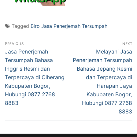
Tagged
Biro Jasa Penerjemah Tersumpah
Post
PREVIOUS
NEXT
navigation
Previous
Next
Jasa Penerjemah
Melayani Jasa
post:
post:
Tersumpah Bahasa
Penerjemah Tersumpah
Inggris Resmi dan
Bahasa Jepang Resmi
Terpercaya di Ciherang
dan Terpercaya di
Kabupaten Bogor,
Harapan Jaya
Hubungi 0877 2768
Kabupaten Bogor,
8883
Hubungi 0877 2768
8883