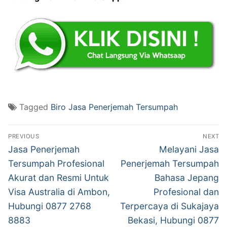
Tagged
Biro Jasa Penerjemah Tersumpah
Post
PREVIOUS
NEXT
navigation
Previous
Next
Jasa Penerjemah
Melayani Jasa
post:
post:
Tersumpah Profesional
Penerjemah Tersumpah
Akurat dan Resmi Untuk
Bahasa Jepang
Visa Australia di Ambon,
Profesional dan
Hubungi 0877 2768
Terpercaya di Sukajaya
8883
Bekasi, Hubungi 0877