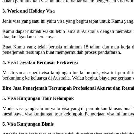
dalam peruntuk kan visa ini tidak terdaftar dalam pengerjaan visa w
3. Work and Holiday Visa
Jenis visa yang satu ini yaitu visa yang begitu tepat untuk Kamu yan
Kamu dapat nikmati waktu lebih lama di Australia dengan memakai v
dua, ke tiga dan seterus nya.
Buat Kamu yang telah berusia minimum 18 tahun dan mau kerja di
penerjemah tersumpah buat mempermudah proses pendaftaran.
4. Visa Lawatan Berdasar Frekwensi
Masih sama seperti visa kunjungan tur kelompok, visa ini pun di 
berkunjung ke keluarga di Australia. Walau begitu, biaya pengerjaan vis
Biro Jasa Penerjemah Tersumpah Profesional Akurat dan Resmi 
5. Visa Kunjungan Tour Kelompok
Model visa yang satu ini yaitu visa yang di peruntukan khusus buat
mesti bawa visa kunjungan tour kelompok. Pengerjaan visa ini lumayan
6. Visa Kunjungan Bisnis