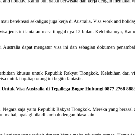
ork and holiday. Kamu pun dapat berwisata dan kerja dengan memakai v
g mau berekreasi sekaligus juga kerja di Australia. Visa work and holid
isa jenis ini lantaran masa tinggal nya 12 bulan. Kelebihannya, Kamu
 Australia dapat mengatur visa ini dan sebagian dokumen penambah
terbitkan khusus untuk Republik Rakyat Tiongkok. Kelebihan dari vis
a untuk tiap-tiap orang ini begitu fantastis.
Untuk Visa Australia di Tegallega Bogor Hubungi 0877 2768 888
 1 Negara saja yaitu Republik Rakyat Tiongkok. Mereka yang berasal da
 mahal, apalagi bila di tambah dengan biasa lain.