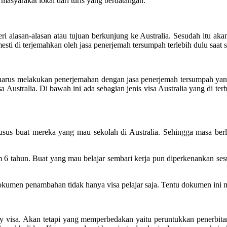
 masyarakat lokal dari turis yang berdatangan.
i alasan-alasan atau tujuan berkunjung ke Australia. Sesudah itu akan
sti di terjemahkan oleh jasa penerjemah tersumpah terlebih dulu saat s
l harus melakukan penerjemahan dengan jasa penerjemah tersumpah yang
Australia. Di bawah ini ada sebagian jenis visa Australia yang di terb
r khusus buat mereka yang mau sekolah di Australia. Sehingga masa ber
m 6 tahun. Buat yang mau belajar sembari kerja pun diperkenankan se
men penambahan tidak hanya visa pelajar saja. Tentu dokumen ini mes
 visa. Akan tetapi yang memperbedakan yaitu peruntukkan penerbitan