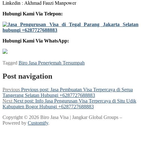
Linkedin : Akhmad Fauzi Manpower
Hubungi Kami Via Telepon:
Hubungi Kami Via WhatsApp:
Tagged
Biro Jasa Penerjemah Tersumpah
Post navigation
Previous
Previous post:
Jasa Pembuatan Visa Terpercaya di Serua
Tangerang Selatan Hubungi +6287727688883
Next
Next post:
Info Jasa Pengurusan Visa Terpercaya di Situ Udik
Kabupaten Bogor Hubungi +6287727688883
Copyright © 2026 Biro Jasa Visa | Jangkar Global Groups –
Powered by
Customify
.