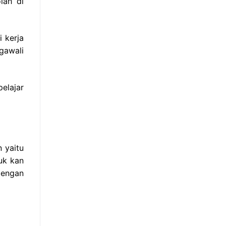
lah di
 kerja
gawali
elajar
 yaitu
uk kan
dengan