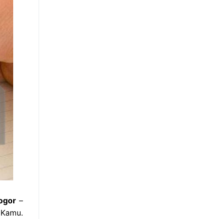
ogor
–
 Kamu.