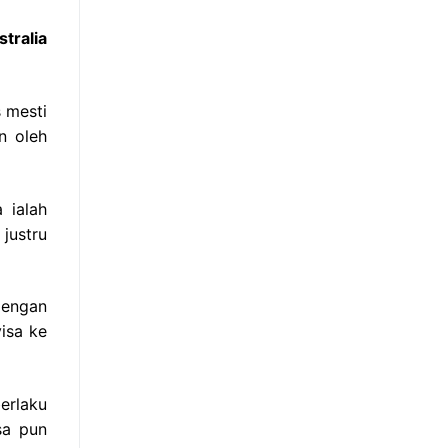
tralia
 mesti
n oleh
 ialah
justru
dengan
isa ke
erlaku
sa pun