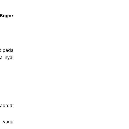
 Bogor
at pada
a nya.
ada di
s yang