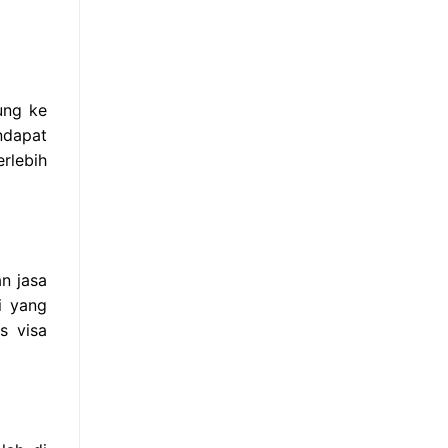
ung ke
ndapat
rlebih
n jasa
i yang
s visa