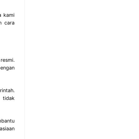
a kami
n cara
resmi.
dengan
intah.
 tidak
mbantu
asiaan