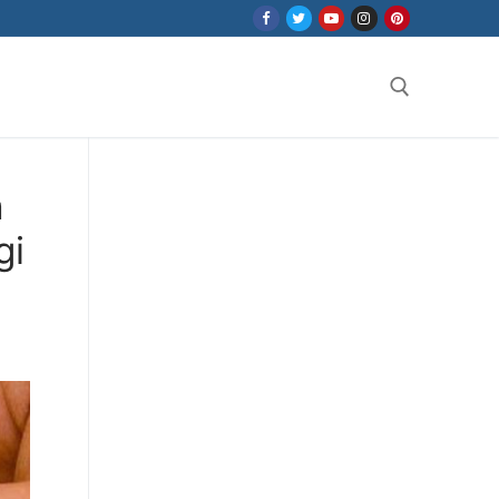
Search for:
n
gi