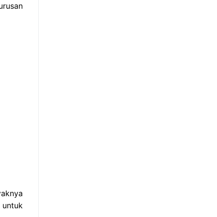
urusan
yaknya
 untuk