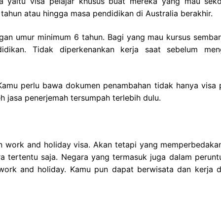
alia yaitu visa pelajar khusus buat mereka yang mau seko
5 tahun atau hingga masa pendidikan di Australia berakhir.
engan umur minimum 6 tahun. Bagi yang mau kursus sembari
dikan. Tidak diperkenankan kerja saat sebelum men
 Kamu perlu bawa dokumen penambahan tidak hanya visa p
eh jasa penerjemah tersumpah terlebih dulu.
 work and holiday visa. Akan tetapi yang memperbedakan
a tertentu saja. Negara yang termasuk juga dalam perunt
a work and holiday. Kamu pun dapat berwisata dan kerja 