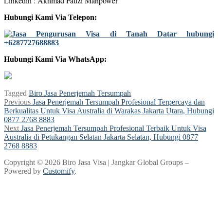
Linkedin : Akhmad Fauzi Manpower
Hubungi Kami Via Telepon:
Hubungi Kami Via WhatsApp:
Tagged
Biro Jasa Penerjemah Tersumpah
Post
Previous
Previous
Jasa Penerjemah Tersumpah Profesional Terpercaya dan
post:
Berkualitas Untuk Visa Australia di Warakas Jakarta Utara, Hubungi
navigation
0877 2768 8883
Next
Next
Jasa Penerjemah Tersumpah Profesional Terbaik Untuk Visa
post:
Australia di Petukangan Selatan Jakarta Selatan, Hubungi 0877
2768 8883
Copyright © 2026 Biro Jasa Visa | Jangkar Global Groups –
Powered by
Customify
.