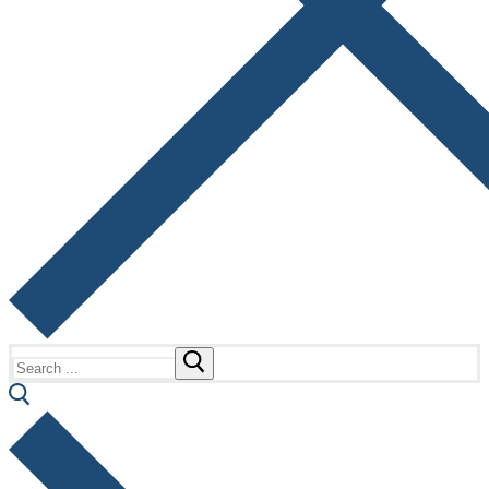
Search
for: