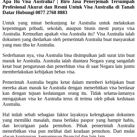
Apa Itu Visa Australia? | Biro Jasa Penerjemah Tersumpah
Profesional Akurat dan Resmi Untuk Visa Australia di Tanah
Datar Hubungi 0877 2768 8883
Untuk yang minat berkunjung ke Australia untuk melakukan
kepentingan pribadi, sekolah, ataupun bisnis mesti punya visa
Australia. Kemudian apakah visa Australia itu? Visa Australia ialah
dokumen yang diedarkan oleh pemerintah Australia buat masyarakat
yang mau tiba ke Australia.
Sederhanan nya, visa Australia bisa disimpulkan jadi surat izin buat
masuk ke Australia. Australia ialah diantara Negara yang sangatlah
ketat buat pengurusan dan penerbitan visa di saat Negara lain justru
memberlakukan kebijakan bebas visa.
Pemerintah Australia begitu ketat dalam memberi kebijakan buat
mereka akan masuk ke Australia dengan menerbitkan visa berdasar
kan dengan tujuan kedatangan orang itu. Tidak selama-lamanya
mengajukan visa ke Australia terus di terima oleh pihak kedutaan
Australia.
Hal inilah sebab sebagian faktor layaknya kelengkapan dokumen
yang memiliki masalah, masa berlaku paspor yang hampir habis,
dan kecurigaan pada pemohon. Pihak pemerintah Australia
menerbitkan visa pun melihat dari keadaan pemohon. Dari mulai
alasan kunjungan, kemampuan financial dan lain-lain.