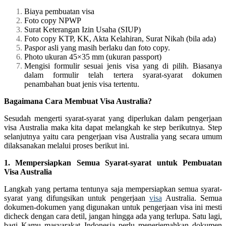
Biaya pembuatan visa
Foto copy NPWP
Surat Keterangan Izin Usaha (SIUP)
Foto copy KTP, KK, Akta Kelahiran, Surat Nikah (bila ada)
Paspor asli yang masih berlaku dan foto copy.
Photo ukuran 45×35 mm (ukuran passport)
Mengisi formulir sesuai jenis visa yang di pilih. Biasanya
dalam formulir telah tertera syarat-syarat dokumen
penambahan buat jenis visa tertentu.
Bagaimana Cara Membuat Visa Australia?
Sesudah mengerti syarat-syarat yang diperlukan dalam pengerjaan
visa Australia maka kita dapat melangkah ke step berikutnya. Step
selanjutnya yaitu cara pengerjaan visa Australia yang secara umum
dilaksanakan melalui proses berikut ini.
1. Mempersiapkan Semua Syarat-syarat untuk Pembuatan
Visa Australia
Langkah yang pertama tentunya saja mempersiapkan semua syarat-
syarat yang difungsikan untuk pengerjaan
visa
Australia. Semua
dokumen-dokumen yang digunakan untuk pengerjaan visa ini mesti
dicheck dengan cara detil, jangan hingga ada yang terlupa. Satu lagi,
bagi Kamu masyarakat Indonesia perlu menerjemahkan dokumen