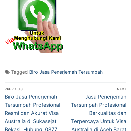
Tagged
Biro Jasa Penerjemah Tersumpah
Post
PREVIOUS
NEXT
navigation
Previous
Next
Biro Jasa Penerjemah
Jasa Penerjemah
post:
post:
Tersumpah Profesional
Tersumpah Profesional
Resmi dan Akurat Visa
Berkualitas dan
Australia di Sukasejati
Terpercaya Untuk Visa
Bekasi, Hubungi 0877
Australia di Aceh Barat