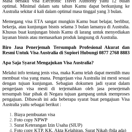
Masa berlaku visa Electronic Travel Authority yaitu 12 bulan
optimal. Minimal dalam satu tahun Kamu dapat berkunjung ke
Australia sekitar 4 kali dalam optimal masa tinggal yang 3 bulan.
Memegang visa ETA sangat mungkin Kamu buat belajar, berlibur,
bekerja, atau kunjungan bisnis selama 3 bulan lamanya di Australia.
Khusus buat kunjungan bisnis Kamu di larang untuk menyediakan
layanan bisnis atau memasarkan produk langsung di Australia.
Biro Jasa Penerjemah Tersumpah Profesional Akurat dan
Resmi Untuk Visa Australia di Supiori Hubungi 0877 2768 8883
Apa Saja Syarat Mengajukan Visa Australia?
Melalui info tentang jenis visa, maka Kamu telah dapat memilih mau
membuat visa yang mana. Pengerjaan visa Australia ini mesti sesuai
dengan tujuan kunjungan. Sebagian dokumen jadi syarat dalam
pengerjaan visa mesti di terjemahkan oleh jasa penerjemah
tersumpah biar pihak di Negara tujuan gampang untuk memproses
pengajuan. Dibawah ini ada beberapa syarat buat pengajuan Visa
Australia yaitu sebagai berikut :
Biaya pembuatan visa
Foto copy NPWP
Surat Keterangan Izin Usaha (SIUP)
Foto copy KTP, KK, Akta Kelahiran, Surat Nikah (bila ada)