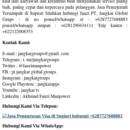
kuat dari karyawan dan kreatifitas buat menyediakan service paling
baik, paling cepat dan terpercaya pada pelanggan. Jasa Penerjemah
Tersumpah di Supiori Silahkan hubungi fauzi PT. Jangkar Global
Grups : di no ponsel/whatsapp xl : +6287727688883
ponsel/whatsapp simpati : +6281290434111 Telp kantor :
+622122008353
Kontak Kami:
E-mail : jangkargroups@gmail. com
Telegram : t. me/jangkargroups
Twitter : @fauzimanpower
FB : pt jangkar global groups
Instagram : jangkargroups
Google Playstore : jangkarapps
Youtube : jangkar tv
Linkedin : Akhmad Fauzi Manpower
Hubungi Kami Via Telepon:
Hubungi Kami Via WhatsApp: