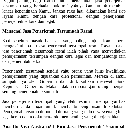
Begitu penting bagi Kamu untuk menentukan jasa penerjemah
tersumpah yang berbadan hukum layaknya kami untuk membuat
lancar kepentingan Kamu. Jangan ragu lagi, dikarnakan kami siap
layani Kamu dengan cara profesional dengan penerjemah-
penerjemah terbaik dan legal.
Mengenal Jasa Penerjemah Tersumpah Resmi
Saat sebelum masuk bahasan yang paling lanjut, Kamu perlu
mengetahui apa itu jasa penerjemah tersumpah resmi. Layanan atau
jasa penerjemah tersumpah resmi ialah pihak yang menyediakan
penerjemahan tersumpah dengan cara legal dan mengantongi izin
dari pemerintah terkait.
Penerjemah tersumpah sendiri yaitu orang yang lulus kwalifikasi
penerjemahan yang dijalankan oleh pemerintah. Mereka di ambil
sumpah nya oleh Gubernur dan di kukuhkan melewati Surat
Keputusan Gubernur. Maka tidak sembarangan orang menjadi
seorang penerjemah tersumpah.
Jasa penerjemah tersumpah yang telah resmi ini mempunyai hak
memberi tanda-tangan untuk membantu pengurusan di kedutaan.
Penerjemah tersumpah pun ialah orang yang di beri wewenang buat
jaga kerahasiaan dokumen-dokumen penting yang di terjemahkan.
Apa Itu Visa Australia? | Biro Jasa Penerjemah Tersumpah