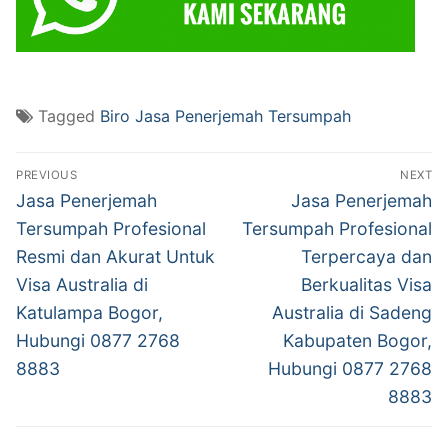
Tagged
Biro Jasa Penerjemah Tersumpah
Post
PREVIOUS
NEXT
navigation
Previous
Next
Jasa Penerjemah
Jasa Penerjemah
post:
post:
Tersumpah Profesional
Tersumpah Profesional
Resmi dan Akurat Untuk
Terpercaya dan
Visa Australia di
Berkualitas Visa
Katulampa Bogor,
Australia di Sadeng
Hubungi 0877 2768
Kabupaten Bogor,
8883
Hubungi 0877 2768
8883