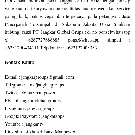
Perusahaan didirikan pada tanggal 22 mei 2008 dengan prinsip
yang kuat dari karyawan dan kreatifitas buat menyediakan service
paling baik, paling cepat dan terpercaya pada pelanggan. Jasa
Penerjemah Tersumpah di Sukapura Jakarta Utara Silahkan
hubungi fauzi PT. Jangkar Global Grups : di no ponsel/whatsapp
xl : +6287727688883 ponsel/whatsapp simpati :
+6281290434111 Telp kantor : +622122008353
Kontak Kami:
E-mail : jangkargroups@gmail. com
Telegram : t. me/jangkargroups
Twitter : @fauzimanpower
FB : pt jangkar global groups
Instagram : jangkargroups
Google Playstore : jangkarapps
Youtube : jangkar tv
Linkedin : Akhmad Fauzi Manpower