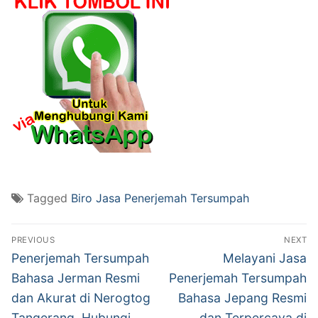
Tagged
Biro Jasa Penerjemah Tersumpah
Post
PREVIOUS
NEXT
navigation
Previous
Next
Penerjemah Tersumpah
Melayani Jasa
post:
post:
Bahasa Jerman Resmi
Penerjemah Tersumpah
dan Akurat di Nerogtog
Bahasa Jepang Resmi
Tangerang, Hubungi
dan Terpercaya di