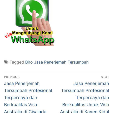
Tagged
Biro Jasa Penerjemah Tersumpah
Post
PREVIOUS
NEXT
navigation
Previous
Next
Jasa Penerjemah
Jasa Penerjemah
post:
post:
Tersumpah Profesional
Tersumpah Profesional
Terpercaya dan
Terpercaya dan
Berkualitas Visa
Berkualitas Untuk Visa
Australia di Cisalada
Australia di Kayen Kidul