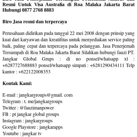
Resmi Untuk Visa Australia di Roa Malaka Jakarta Barat
Hubungi 0877 2768 8883
Biro Jasa resmi dan terpercaya
Perusahaan didirikan pada tanggal 22 mei 2008 dengan prinsip yang
kuat dari karyawan dan kreatifitas untuk menyediakan service paling
baik, paling cepat dan terpercaya pada pelanggan. Jasa Penerjemah
Tersumpah di Roa Malaka Jakarta Barat Silahkan hubungi fauzi PT.
Jangkar Global Grups : di no ponsel/whatsapp xl :
+6287727688883 ponsel/whatsapp simpati : +6281290434111 Telp
kantor : +622122008353
Kontak Kami:
E-mail : jangkargroups@gmail. com
Telegram : t. me/jangkargroups
Twitter : @fauzimanpower
FB : pt jangkar global groups
Instagram : jangkargroups
Google Playstore : jangkarapps
Youtube : jangkar tv