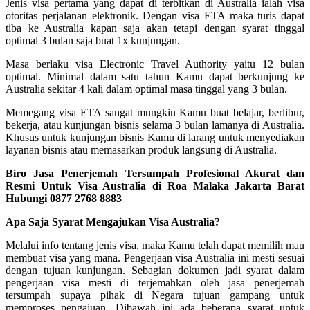
Jenis visa pertama yang dapat di terbitkan di Australia ialah visa
otoritas perjalanan elektronik. Dengan visa ETA maka turis dapat
tiba ke Australia kapan saja akan tetapi dengan syarat tinggal
optimal 3 bulan saja buat 1x kunjungan.
Masa berlaku visa Electronic Travel Authority yaitu 12 bulan
optimal. Minimal dalam satu tahun Kamu dapat berkunjung ke
Australia sekitar 4 kali dalam optimal masa tinggal yang 3 bulan.
Memegang visa ETA sangat mungkin Kamu buat belajar, berlibur,
bekerja, atau kunjungan bisnis selama 3 bulan lamanya di Australia.
Khusus untuk kunjungan bisnis Kamu di larang untuk menyediakan
layanan bisnis atau memasarkan produk langsung di Australia.
Biro Jasa Penerjemah Tersumpah Profesional Akurat dan
Resmi Untuk Visa Australia di Roa Malaka Jakarta Barat
Hubungi 0877 2768 8883
Apa Saja Syarat Mengajukan Visa Australia?
Melalui info tentang jenis visa, maka Kamu telah dapat memilih mau
membuat visa yang mana. Pengerjaan visa Australia ini mesti sesuai
dengan tujuan kunjungan. Sebagian dokumen jadi syarat dalam
pengerjaan visa mesti di terjemahkan oleh jasa penerjemah
tersumpah supaya pihak di Negara tujuan gampang untuk
memproses pengajuan. Dibawah ini ada beberapa syarat untuk