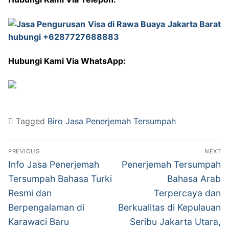
Hubungi Kami Via WhatsApp:
Tagged
Biro Jasa Penerjemah Tersumpah
Post
PREVIOUS
NEXT
navigation
Previous
Next
Info Jasa Penerjemah
Penerjemah Tersumpah
post:
post:
Tersumpah Bahasa Turki
Bahasa Arab
Resmi dan
Terpercaya dan
Berpengalaman di
Berkualitas di Kepulauan
Karawaci Baru
Seribu Jakarta Utara,