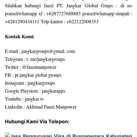
Silahkan hubungi fauzi PT. Jangkar Global Grups : di no
ponsel/whatsapp xl : +6287727688883 ponsel/whatsapp simpati :
+6281290434111 Telp kantor : +622122008353
Kontak Kami:
E-mail : jangkargroups@gmail. com
Telegram : t. me/jangkargroups
Twitter : @fauzimanpower
FB : pt jangkar global groups
Instagram : jangkargroups
Google Playstore : jangkarapps
Youtube : jangkar tv
Linkedin : Akhmad Fauzi Manpower
Hubungi Kami Via Telepon: