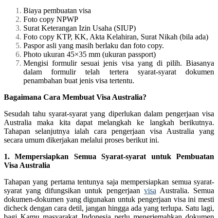
Biaya pembuatan visa
Foto copy NPWP
Surat Keterangan Izin Usaha (SIUP)
Foto copy KTP, KK, Akta Kelahiran, Surat Nikah (bila ada)
Paspor asli yang masih berlaku dan foto copy.
Photo ukuran 45×35 mm (ukuran passport)
Mengisi formulir sesuai jenis visa yang di pilih. Biasanya
dalam formulir telah tertera syarat-syarat dokumen
penambahan buat jenis visa tertentu.
Bagaimana Cara Membuat Visa Australia?
Sesudah tahu syarat-syarat yang diperlukan dalam pengerjaan visa
Australia maka kita dapat melangkah ke langkah berikutnya.
Tahapan selanjutnya ialah cara pengerjaan visa Australia yang
secara umum dikerjakan melalui proses berikut ini.
1. Mempersiapkan Semua Syarat-syarat untuk Pembuatan
Visa Australia
Tahapan yang pertama tentunya saja mempersiapkan semua syarat-
syarat yang difungsikan untuk pengerjaan
visa
Australia. Semua
dokumen-dokumen yang digunakan untuk pengerjaan visa ini mesti
dicheck dengan cara detil, jangan hingga ada yang terlupa. Satu lagi,
bagi Kamu masyarakat Indonesia perlu menerjemahkan dokumen