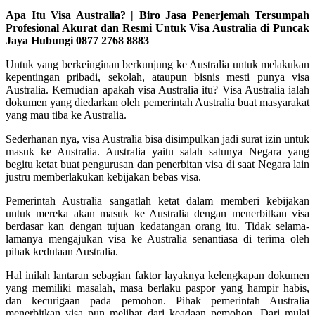
Apa Itu Visa Australia? | Biro Jasa Penerjemah Tersumpah
Profesional Akurat dan Resmi Untuk Visa Australia di Puncak
Jaya Hubungi 0877 2768 8883
Untuk yang berkeinginan berkunjung ke Australia untuk melakukan
kepentingan pribadi, sekolah, ataupun bisnis mesti punya visa
Australia. Kemudian apakah visa Australia itu? Visa Australia ialah
dokumen yang diedarkan oleh pemerintah Australia buat masyarakat
yang mau tiba ke Australia.
Sederhanan nya, visa Australia bisa disimpulkan jadi surat izin untuk
masuk ke Australia. Australia yaitu salah satunya Negara yang
begitu ketat buat pengurusan dan penerbitan visa di saat Negara lain
justru memberlakukan kebijakan bebas visa.
Pemerintah Australia sangatlah ketat dalam memberi kebijakan
untuk mereka akan masuk ke Australia dengan menerbitkan visa
berdasar kan dengan tujuan kedatangan orang itu. Tidak selama-
lamanya mengajukan visa ke Australia senantiasa di terima oleh
pihak kedutaan Australia.
Hal inilah lantaran sebagian faktor layaknya kelengkapan dokumen
yang memiliki masalah, masa berlaku paspor yang hampir habis,
dan kecurigaan pada pemohon. Pihak pemerintah Australia
menerbitkan visa pun melihat dari keadaan pemohon. Dari mulai