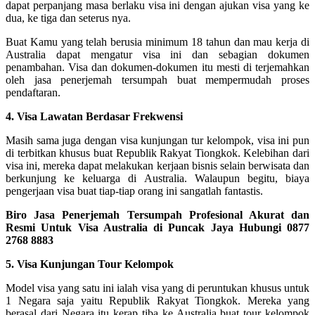
dapat perpanjang masa berlaku visa ini dengan ajukan visa yang ke
dua, ke tiga dan seterus nya.
Buat Kamu yang telah berusia minimum 18 tahun dan mau kerja di
Australia dapat mengatur visa ini dan sebagian dokumen
penambahan. Visa dan dokumen-dokumen itu mesti di terjemahkan
oleh jasa penerjemah tersumpah buat mempermudah proses
pendaftaran.
4. Visa Lawatan Berdasar Frekwensi
Masih sama juga dengan visa kunjungan tur kelompok, visa ini pun
di terbitkan khusus buat Republik Rakyat Tiongkok. Kelebihan dari
visa ini, mereka dapat melakukan kerjaan bisnis selain berwisata dan
berkunjung ke keluarga di Australia. Walaupun begitu, biaya
pengerjaan visa buat tiap-tiap orang ini sangatlah fantastis.
Biro Jasa Penerjemah Tersumpah Profesional Akurat dan
Resmi Untuk Visa Australia di Puncak Jaya Hubungi 0877
2768 8883
5. Visa Kunjungan Tour Kelompok
Model visa yang satu ini ialah visa yang di peruntukan khusus untuk
1 Negara saja yaitu Republik Rakyat Tiongkok. Mereka yang
berasal dari Negara itu kerap tiba ke Australia buat tour kelompok