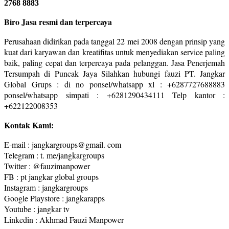
2768 8883
Biro Jasa resmi dan terpercaya
Perusahaan didirikan pada tanggal 22 mei 2008 dengan prinsip yang
kuat dari karyawan dan kreatifitas untuk menyediakan service paling
baik, paling cepat dan terpercaya pada pelanggan. Jasa Penerjemah
Tersumpah di Puncak Jaya Silahkan hubungi fauzi PT. Jangkar
Global Grups : di no ponsel/whatsapp xl : +6287727688883
ponsel/whatsapp simpati : +6281290434111 Telp kantor :
+622122008353
Kontak Kami:
E-mail : jangkargroups@gmail. com
Telegram : t. me/jangkargroups
Twitter : @fauzimanpower
FB : pt jangkar global groups
Instagram : jangkargroups
Google Playstore : jangkarapps
Youtube : jangkar tv
Linkedin : Akhmad Fauzi Manpower